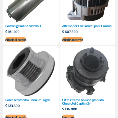
Bomba gasolina Mazda 3
Alternador Chevrolet Spark Cronos
$
164.100
$
607.800
Añadir al carrito
Añadir al carrito
Polea alternador Renault Logan
Filtro interno bomba gasolina
Chevrolet Captiva2.4
$
123.300
$
136.000
Añadir al carrito
Leer más