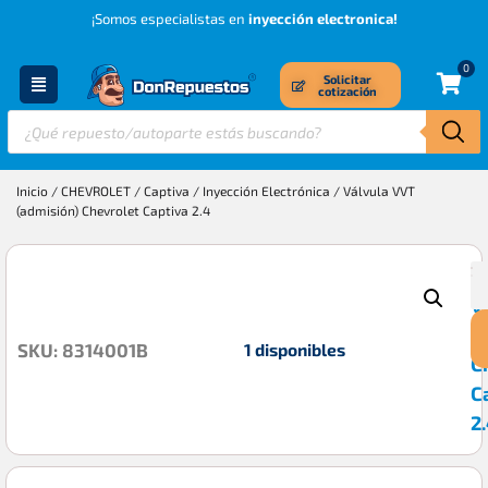
¡Somos especialistas en
inyección electronica!
0
Solicitar
cotización
Inicio
/
CHEVROLET
/
Captiva
/
Inyección Electrónica
/ Válvula VVT
(admisión) Chevrolet Captiva 2.4
V
$
V
(
1 disponibles
SKU: 8314001B
C
C
2