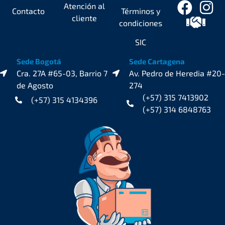
Atención al
Contacto
Términos y
cliente
condiciones
SIC
Sede Bogotá
Sede Cartagena
Cra. 27A #65-03, Barrio 7
Av. Pedro de Heredia #20-
de Agosto
274
(+57) 315 7413902
(+57) 315 4134396
(+57) 314 6848763