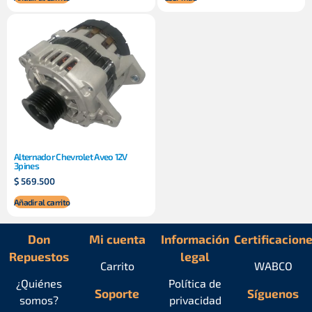
Alternador Chevrolet Aveo 12V
3pines
$
569.500
Añadir al carrito
Don
Mi cuenta
Información
Certificacion
Repuestos
legal
Carrito
WABCO
¿Quiénes
Política de
Soporte
Síguenos
somos?
privacidad