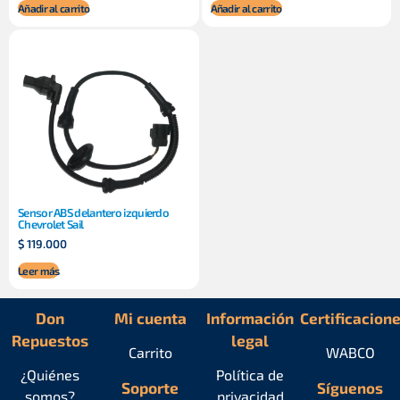
Añadir al carrito
Añadir al carrito
Sensor ABS delantero izquierdo
Chevrolet Sail
$
119.000
Leer más
Don
Mi cuenta
Información
Certificacion
Repuestos
legal
Carrito
WABCO
¿Quiénes
Política de
Soporte
Síguenos
somos?
privacidad