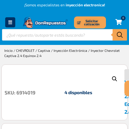
¡Somos especialistas en
inyección electronica!
0
Solicitar
cotización
Inicio
/
CHEVROLET
/
Captiva
/
Inyección Electrónica
/ Inyector Chevrolet
Captiva 2.4 Equinox 2.4
I
$
C
C
4 disponibles
SKU: 6914019
2
E
2