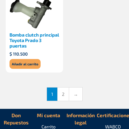
Bomba clutch principal
Toyota Prado 3
puertas
$
110.500
Añadir al carrito
1
2
→
Don
Mi cuenta
Información
Certificacion
Repuestos
legal
Carrito
WABCO