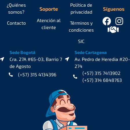
¿Quiénes
Política de
Soporte
Síguenos
somos?
privacidad
Atención al
Contacto
Términos y
cliente
condiciones
SIC
Sede Bogotá
Sede Cartagena
Cra. 27A #65-03, Barrio 7
Av. Pedro de Heredia #20-
de Agosto
274
(+57) 315 7413902
(+57) 315 4134396
(+57) 314 6848763