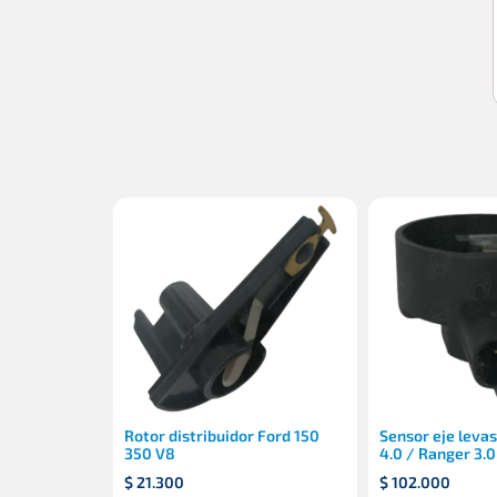
Rotor distribuidor Ford 150
Sensor eje levas
350 V8
4.0 / Ranger 3.0
$
21.300
$
102.000