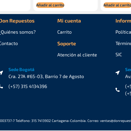
Añadir al carrito
Añadir al carrit
Don Repuestos
Mi cuenta
Inform
¿Quiénes
somos?
Carrito
Polític
Contacto
Soporte
Términ
SIC
Atención al cliente
Sede Bogotá
Se
Cra. 27A #65-03, Barrio 7 de Agosto
Av
(+57) 315 4134396
(+
(+
6003737-7 Teléfono: 315 7413902 Cartagena-Colombia. Correo: ventas@donrepue