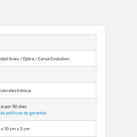
olet Aveo / Optra / Corsa Evolution
ción electrónica
ca por 90 dias
ás políticas de garantía
 x 10 cm x 5 cm