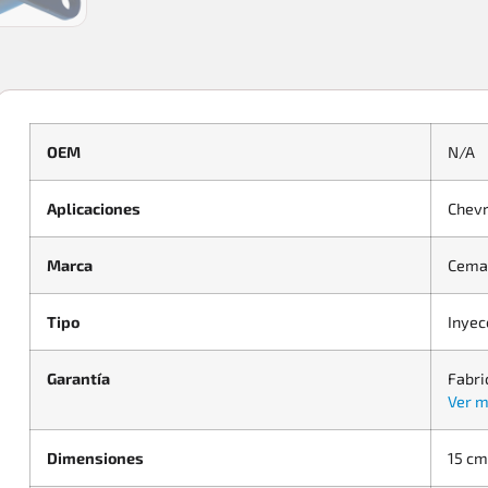
OEM
N/A
Aplicaciones
Chevr
Marca
Cema
Tipo
Inyec
Garantía
Fabri
Ver m
Dimensiones
15 cm