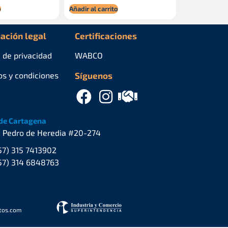
o
Añadir al carrito
ación legal
Certificaciones
a de privacidad
WABCO
os y condiciones
Síguenos
de Cartagena
. Pedro de Heredia #20-274
57) 315 7413902
57) 314 6848763
stos.com