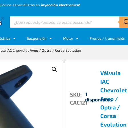
¡Somos especialistas en
inyección electronica!
éctrica
Suspensión
Motor
Frenos / transmisión
ula IAC Chevrolet Aveo / Optra / Corsa Evolution
Válvula
IAC
Chevrolet
1
SKU:
Aveo /
disponibles
CAC121
Optra /
Corsa
Evolution