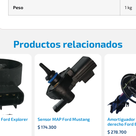
Peso
1 kg
Productos relacionados
 Ford Explorer
Sensor MAP Ford Mustang
Amortiguador 
derecho Ford 
$
174.300
$
278.700