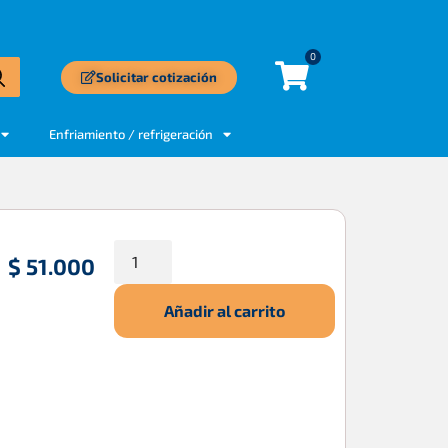
0
Solicitar cotización
Enfriamiento / refrigeración
$
51.000
Añadir al carrito