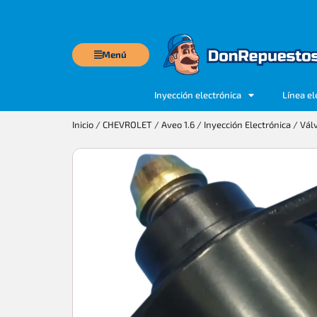
Menú
Inyección electrónica
Línea el
Inicio
/
CHEVROLET
/
Aveo 1.6
/
Inyección Electrónica
/ Válv