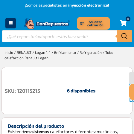
¡Somos especialistas en
inyección electronica!
0
Solicitar
cotización
Inicio
/
RENAULT
/
Logan 1.4
/
Enfriamiento / Refrigeración
/ Tubo
calefacción Renault Logan
T
$
c
6 disponibles
SKU: 120115215
R
L
Descripción del producto
Existen
tres sistemas
calefactores diferentes: mecánicos,