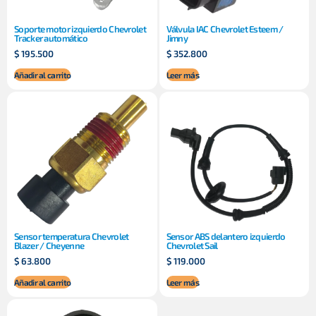
Soporte motor izquierdo Chevrolet
Válvula IAC Chevrolet Esteem /
Tracker automático
Jimny
$
195.500
$
352.800
Añadir al carrito
Leer más
Sensor temperatura Chevrolet
Sensor ABS delantero izquierdo
Blazer / Cheyenne
Chevrolet Sail
$
63.800
$
119.000
Añadir al carrito
Leer más