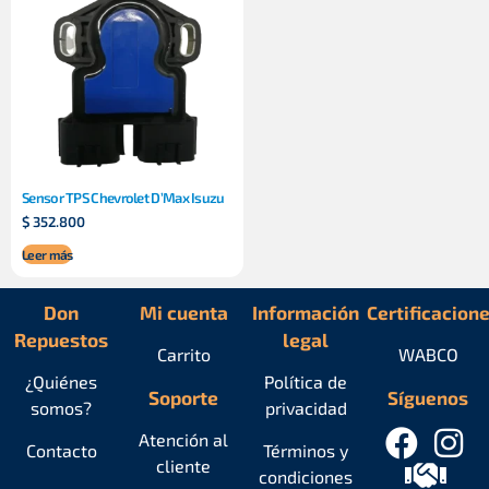
Sensor TPS Chevrolet D’Max Isuzu
$
352.800
Leer más
Don
Mi cuenta
Información
Certificacion
Repuestos
legal
Carrito
WABCO
¿Quiénes
Política de
Soporte
Síguenos
somos?
privacidad
Atención al
Contacto
Términos y
cliente
condiciones