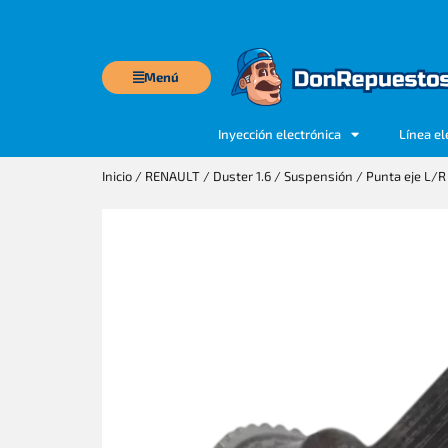
Menú
Inyección electrónica
Línea el
Inicio
/
RENAULT
/
Duster 1.6
/
Suspensión
/ Punta eje L/R