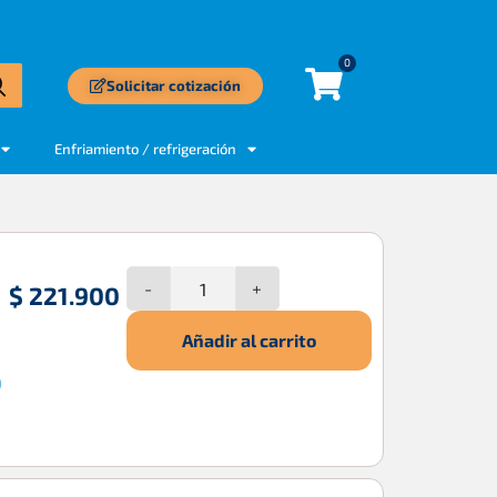
0
Solicitar cotización
Enfriamiento / refrigeración
-
+
$
221.900
Añadir al carrito
0