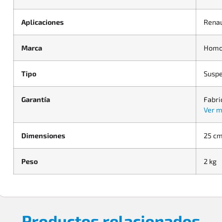
Aplicaciones
Renau
Marca
Homo
Tipo
Suspe
Garantía
Fabri
Ver m
Dimensiones
25 cm
Peso
2 kg
Productos relacionados