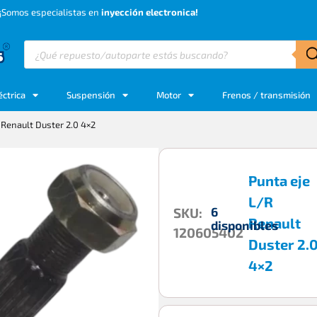
¡Somos especialistas en
inyección electronica!
éctrica
Suspensión
Motor
Frenos / transmisión
 Renault Duster 2.0 4×2
Punta eje
L/R
6
SKU:
Renault
disponibles
120605402
Duster 2.
4×2