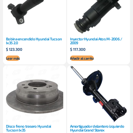
Bobina encendido Hyundai Tucson
Inyector Hyundai Atos M-2006 /
Ix35 2.0
2009
$
123.300
$
117.300
Leer más
Añadir al carrito
Disco freno trasero Hyundai
Amortiguador delantero izquierdo
Tucson Ix35
Hyundai Grand Starex