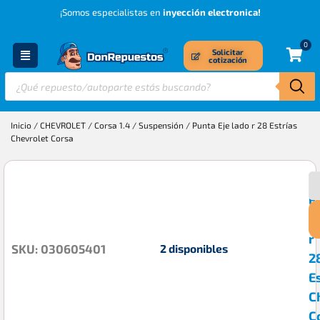
¡Somos especialistas en
inyección electronica!
0
Solicitar
cotización
Inicio
/
CHEVROLET
/
Corsa 1.4
/
Suspensión
/ Punta Eje lado r 28 Estrías
Chevrolet Corsa
P
$
E
l
r
2 disponibles
SKU: 030605401
2
E
C
C