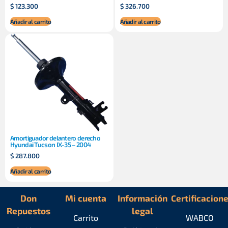
$
123.300
$
326.700
Añadir al carrito
Añadir al carrito
Amortiguador delantero derecho
Hyundai Tucson IX-35 – 2004
$
287.800
Añadir al carrito
Don
Mi cuenta
Información
Certificacion
Repuestos
legal
Carrito
WABCO