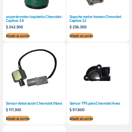
soporte motor izquierdo Chevrolet-
Soporte motor trasero Chevrolet
Captiva-3.6
Captiva 3.2
$
242.300
$
236.300
Añadir al carrito
Añadir al carrito
Sensor detonación Chevrolet Vitara
Sensor TPS para Chevrolet Aveo
$
117.300
$
97.800
Añadir al carrito
Añadir al carrito