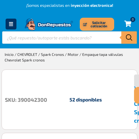
¡Somos especialistas en
inyección electronica!
0
Solicitar
cotización
Inicio
/
CHEVROLET
/
Spark Cronos
/
Motor
/ Empaque tapa válvulas
Chevrolet Spark cronos
E
$
t
v
52 disponibles
SKU: 390042300
C
S
c