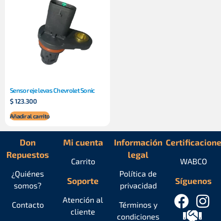
Sensor eje levas Chevrolet Sonic
$
123.300
Añadir al carrito
Don
Mi cuenta
Información
Certificacion
Repuestos
legal
Carrito
WABCO
¿Quiénes
Política de
Soporte
Síguenos
somos?
privacidad
Atención al
Contacto
Términos y
cliente
condiciones