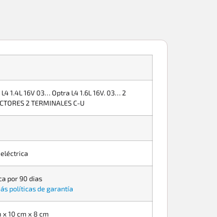
 L4 1.4L 16V 03… Optra L4 1.6L 16V. 03… 2
CTORES 2 TERMINALES C-U
 eléctrica
ca por 90 dias
ás políticas de garantía
 x 10 cm x 8 cm