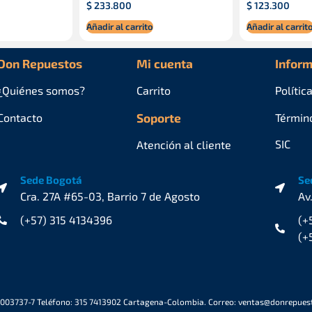
$
233.800
$
123.300
Añadir al carrito
Añadir al carrit
Don Repuestos
Mi cuenta
Inform
¿Quiénes
somos?
Carrito
Polític
Contacto
Soporte
Términ
SIC
Atención al cliente
Sede Bogotá
Se
Cra. 27A #65-03, Barrio 7 de Agosto
Av
(+57) 315 4134396
(+
(+
6003737-7 Teléfono: 315 7413902 Cartagena-Colombia. Correo: ventas@donrepue