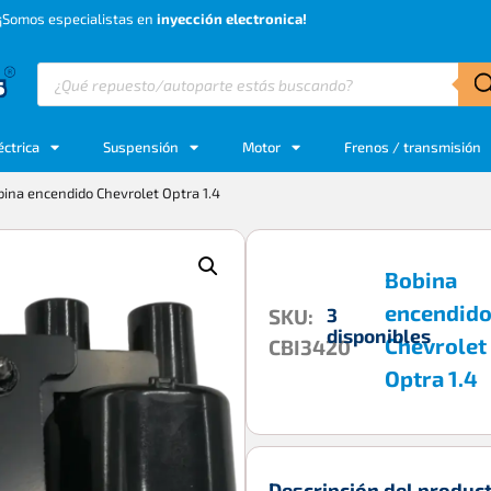
¡Somos especialistas en
inyección electronica!
éctrica
Suspensión
Motor
Frenos / transmisión
ina encendido Chevrolet Optra 1.4
Bobina
encendid
3
SKU:
disponibles
Chevrolet
CBI3420
Optra 1.4
Descripción del produc