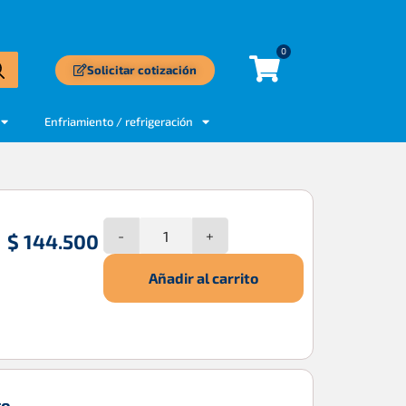
0
Solicitar cotización
Enfriamiento / refrigeración
-
+
$
144.500
o
Añadir al carrito
to