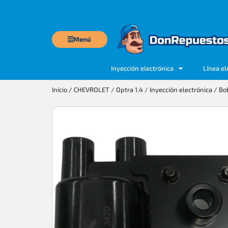
Menú
Inyección electrónica
Línea el
Inicio
/
CHEVROLET
/
Optra 1.4
/
Inyección electrónica
/ Bob