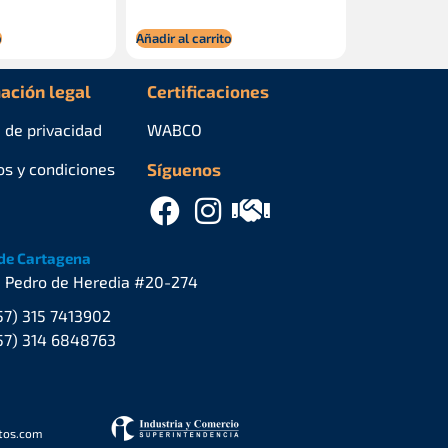
o
Añadir al carrito
ación legal
Certificaciones
a de privacidad
WABCO
os y condiciones
Síguenos
de Cartagena
. Pedro de Heredia #20-274
57) 315 7413902
57) 314 6848763
stos.com