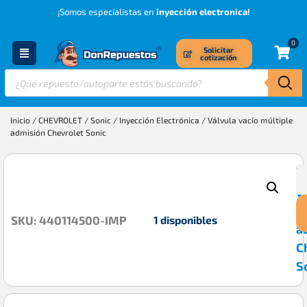
¡Somos especialistas en
inyección electronica!
0
Solicitar
cotización
Inicio
/
CHEVROLET
/
Sonic
/
Inyección Electrónica
/ Válvula vacío múltiple
admisión Chevrolet Sonic
V
$
v
m
1 disponibles
SKU: 440114500-IMP
a
C
S