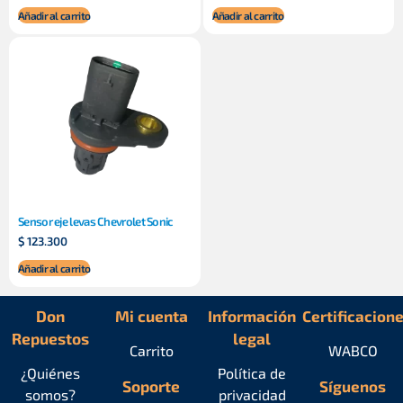
Añadir al carrito
Añadir al carrito
Sensor eje levas Chevrolet Sonic
$
123.300
Añadir al carrito
Don
Mi cuenta
Información
Certificacion
Repuestos
legal
Carrito
WABCO
¿Quiénes
Política de
Soporte
Síguenos
somos?
privacidad