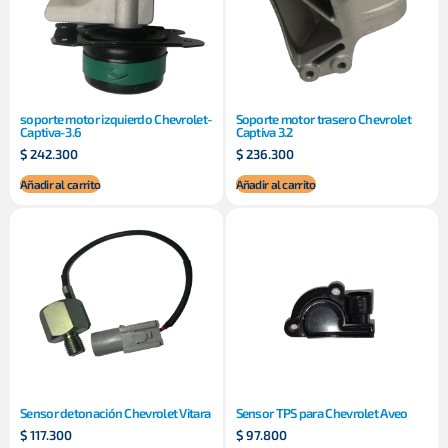
soporte motor izquierdo Chevrolet-
Soporte motor trasero Chevrolet
Captiva-3.6
Captiva 3.2
$
242.300
$
236.300
Añadir al carrito
Añadir al carrito
Sensor detonación Chevrolet Vitara
Sensor TPS para Chevrolet Aveo
$
117.300
$
97.800