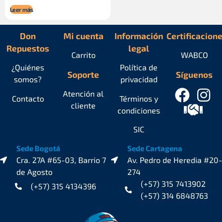
Leer más
Don
Mi cuenta
Información
Certificacion
Repuestos
legal
Carrito
WABCO
¿Quiénes
Política de
Soporte
Síguenos
somos?
privacidad
Atención al
Contacto
Términos y
cliente
condiciones
SIC
Sede Bogotá
Sede Cartagena
Cra. 27A #65-03, Barrio 7
Av. Pedro de Heredia #20-
de Agosto
274
(+57) 315 7413902
(+57) 315 4134396
(+57) 314 6848763