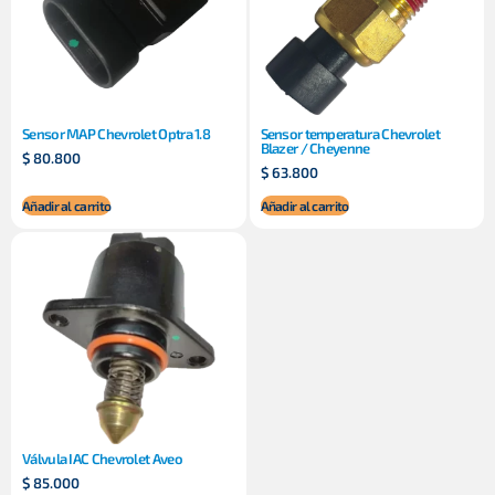
Sensor MAP Chevrolet Optra 1.8
Sensor temperatura Chevrolet
Blazer / Cheyenne
$
80.800
$
63.800
Añadir al carrito
Añadir al carrito
Válvula IAC Chevrolet Aveo
$
85.000