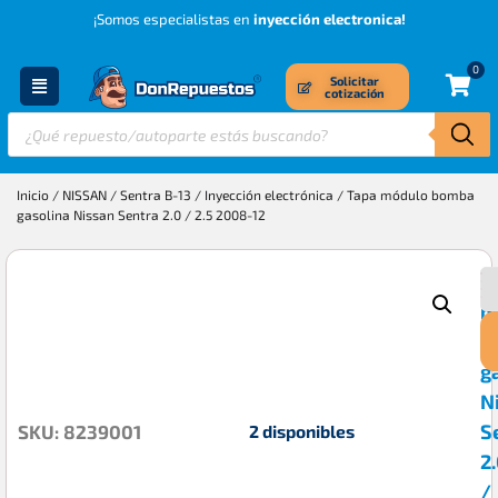
¡Somos especialistas en
inyección electronica!
0
Solicitar
cotización
Inicio
/
NISSAN
/
Sentra B-13
/
Inyección electrónica
/ Tapa módulo bomba
gasolina Nissan Sentra 2.0 / 2.5 2008-12
T
$
m
b
g
N
S
2 disponibles
SKU: 8239001
2
/