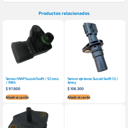
Productos relacionados
Sensor MAP Suzuki Swift / S Cross
Sensor eje levas Suzuki Swift 1.3 /
/ MK4
Jimny
$
97.800
$
106.300
Añadir al carrito
Añadir al carrito