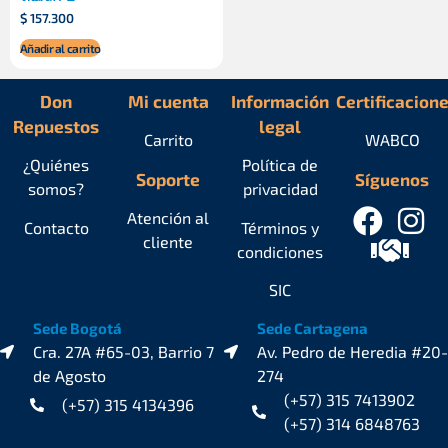
$
157.300
Añadir al carrito
Don
Mi cuenta
Información
Certificacion
Repuestos
legal
Carrito
WABCO
¿Quiénes
Política de
Soporte
Síguenos
somos?
privacidad
Atención al
Contacto
Términos y
cliente
condiciones
SIC
Sede Bogotá
Sede Cartagena
Cra. 27A #65-03, Barrio 7
Av. Pedro de Heredia #20-
de Agosto
274
(+57) 315 7413902
(+57) 315 4134396
(+57) 314 6848763