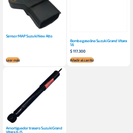
Sensor MAP Suzuki New Alto
Bomba gasolina Suzuki Grand Vitara
1.6
$
117.300
Leer más
Añadir al carrito
Amortiguador trasero Suzuki Grand
Vitara X-l5