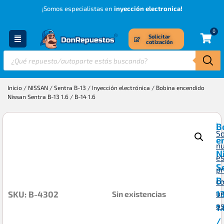
¡Somos especialistas en
inyección electronica!
0
Solicitar
cotización
Inicio
/
NISSAN
/
Sentra B-13
/
Inyección electrónica
/ Bobina encendido
Nissan Sentra B-13 1.6 / B-14 1.6
B
So
e
n
N
es
S
p
B
c
1
u
Sin existencias
SKU: B-4302
a
1.
/