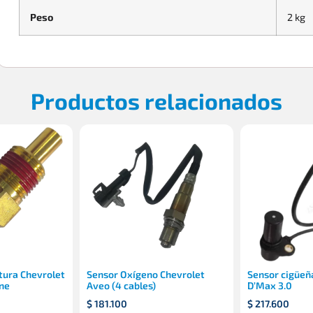
Peso
2 kg
Productos relacionados
tura Chevrolet
Sensor Oxígeno Chevrolet
Sensor cigüeñ
ne
Aveo (4 cables)
D’Max 3.0
$
181.100
$
217.600