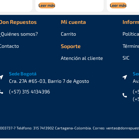
Leer más
Leer más
Don Repuestos
Mi cuenta
Inform
¿Quiénes
somos?
Carrito
Polític
Contacto
Soporte
Términ
SIC
Atención al cliente
Sede Bogotá
Se
Cra. 27A #65-03, Barrio 7 de Agosto
Av
(+57) 315 4134396
(+
(+
6003737-7 Teléfono: 315 7413902 Cartagena-Colombia. Correo: ventas@donrepue