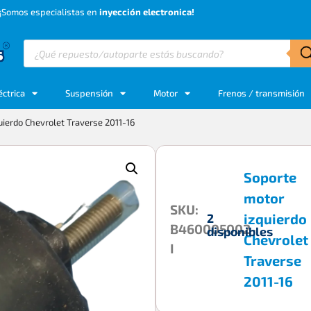
¡Somos especialistas en
inyección electronica!
éctrica
Suspensión
Motor
Frenos / transmisión
uierdo Chevrolet Traverse 2011-16
Soporte
motor
SKU:
izquierdo
2
B460005002-
disponibles
Chevrolet
I
Traverse
2011-16