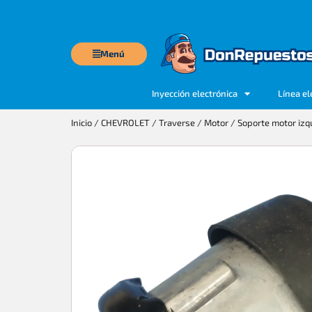
Menú
Inyección electrónica
Línea el
Inicio
/
CHEVROLET
/
Traverse
/
Motor
/ Soporte motor izq