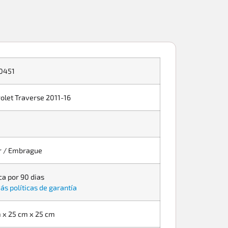
0451
olet Traverse 2011-16
r / Embrague
ca por 90 dias
ás políticas de garantía
 x 25 cm x 25 cm