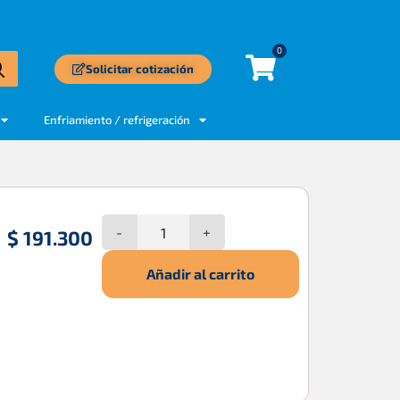
0
Solicitar cotización
Enfriamiento / refrigeración
-
+
$
191.300
Añadir al carrito