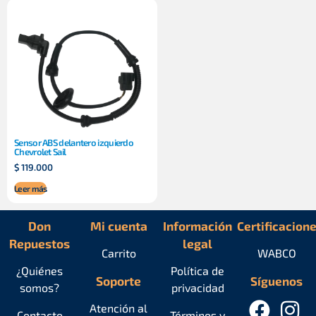
Sensor ABS delantero izquierdo
Chevrolet Sail
$
119.000
Leer más
Don
Mi cuenta
Información
Certificacion
Repuestos
legal
Carrito
WABCO
¿Quiénes
Política de
Soporte
Síguenos
somos?
privacidad
Atención al
Contacto
Términos y