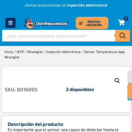
¡Somos especialistas en
inyección electronica!
0
Solicitar
cotización
Inicio
/
JEEP
/
Wrangler
/
Inyección electrónica
/ Sensor Temperatura Jeep
Wrangler
S
$
T
2 disponibles
SKU: 8016005
J
W
Descripción del producto
Es importante que el sensor sea capaz de detectar hasta el