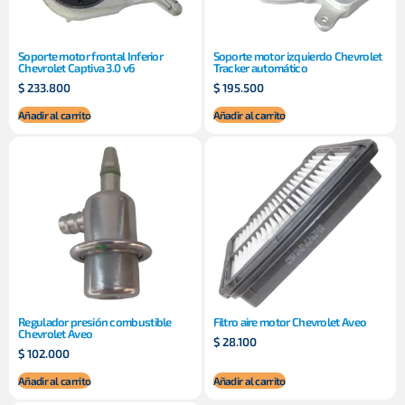
Soporte motor frontal Inferior
Soporte motor izquierdo Chevrolet
Chevrolet Captiva 3.0 v6
Tracker automático
$
233.800
$
195.500
Añadir al carrito
Añadir al carrito
Regulador presión combustible
Filtro aire motor Chevrolet Aveo
Chevrolet Aveo
$
28.100
$
102.000
Añadir al carrito
Añadir al carrito