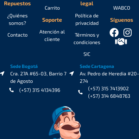
Repuestos
legal
Carrito
WABCO
¿Quiénes
Política de
Soporte
Síguenos
somos?
privacidad
Atención al
Contacto
Términos y
cliente
condiciones
SIC
Sede Bogotá
Sede Cartagena
Cra. 27A #65-03, Barrio 7
Av. Pedro de Heredia #20-
de Agosto
274
(+57) 315 7413902
(+57) 315 4134396
(+57) 314 6848763