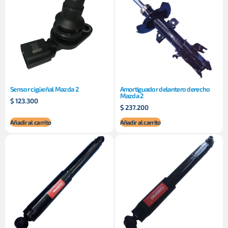
Sensor cigüeñal Mazda 2
Amortiguador delantero derecho
Mazda 2
$
123.300
$
237.200
Añadir al carrito
Añadir al carrito