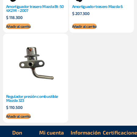
Amortiguador trasero Mazda Bt-50
Amortiguador trasero Mazda 6
4X2 M – 2007
$
207.300
$
118.300
Añadir al carrito
Añadir al carrito
Regulador presión combustible
Mazda 323
$
110.500
Añadir al carrito
Don
Mi cuenta
Información
Certificacion