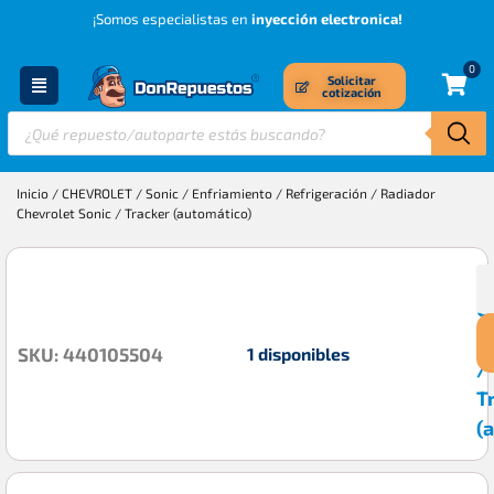
¡Somos especialistas en
inyección electronica!
0
Solicitar
cotización
Inicio
/
CHEVROLET
/
Sonic
/
Enfriamiento / Refrigeración
/ Radiador
Chevrolet Sonic / Tracker (automático)
R
$
C
S
1 disponibles
SKU: 440105504
/
T
(