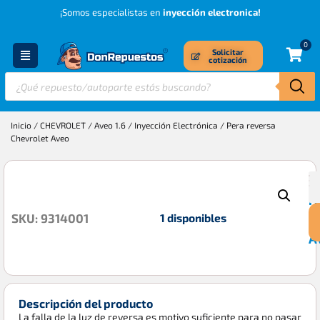
¡Somos especialistas en
inyección electronica!
0
Solicitar
cotización
Inicio
/
CHEVROLET
/
Aveo 1.6
/
Inyección Electrónica
/ Pera reversa
Chevrolet Aveo
P
$
r
1 disponibles
SKU: 9314001
C
A
Descripción del producto
La falla de la luz de reversa es motivo suficiente para no pasar