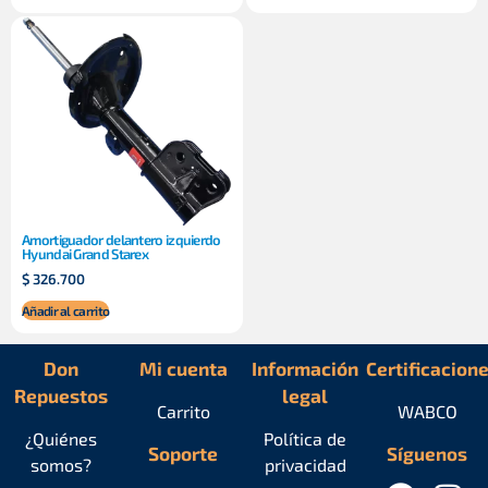
Amortiguador delantero izquierdo
Hyundai Grand Starex
$
326.700
Añadir al carrito
Don
Mi cuenta
Información
Certificacion
Repuestos
legal
Carrito
WABCO
¿Quiénes
Política de
Soporte
Síguenos
somos?
privacidad