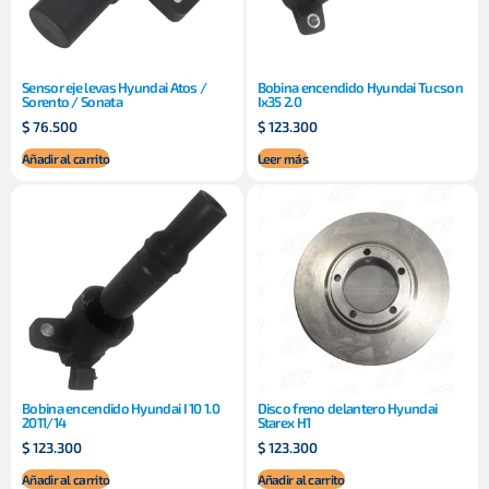
Sensor eje levas Hyundai Atos /
Bobina encendido Hyundai Tucson
Sorento / Sonata
Ix35 2.0
$
76.500
$
123.300
Añadir al carrito
Leer más
Bobina encendido Hyundai I 10 1.0
Disco freno delantero Hyundai
2011/14
Starex H1
$
123.300
$
123.300
Añadir al carrito
Añadir al carrito