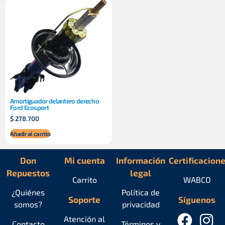
Amortiguador delantero derecho
Ford Ecosport
$
278.700
Añadir al carrito
Don
Mi cuenta
Información
Certificacion
Repuestos
legal
Carrito
WABCO
¿Quiénes
Política de
Soporte
Síguenos
somos?
privacidad
Atención al
Contacto
Términos y