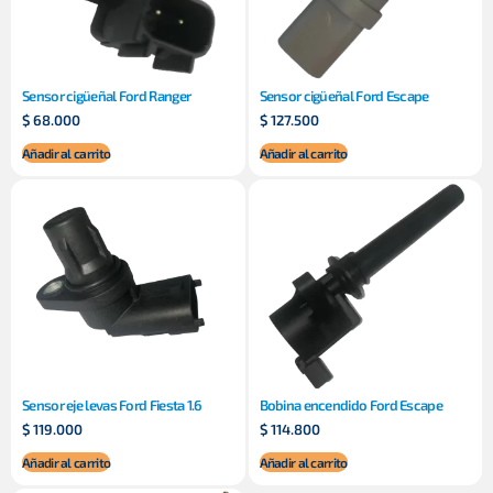
Sensor cigüeñal Ford Ranger
Sensor cigüeñal Ford Escape
$
68.000
$
127.500
Añadir al carrito
Añadir al carrito
Sensor eje levas Ford Fiesta 1.6
Bobina encendido Ford Escape
$
119.000
$
114.800
Añadir al carrito
Añadir al carrito