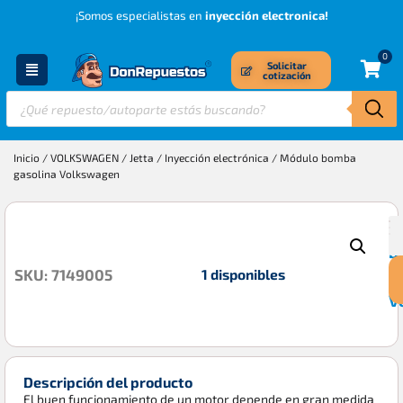
¡Somos especialistas en
inyección electronica!
0
Solicitar
cotización
Inicio
/
VOLKSWAGEN
/
Jetta
/
Inyección electrónica
/ Módulo bomba
gasolina Volkswagen
M
$
b
1 disponibles
SKU: 7149005
g
V
Descripción del producto
El buen funcionamiento de un motor depende en gran medida