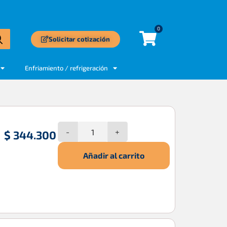
0
Solicitar cotización
Enfriamiento / refrigeración
-
+
$
344.300
Añadir al carrito