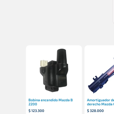
Bobina encendido Mazda B
Amortiguador d
2200
derecho Mazda C
$
123.300
$
328.000