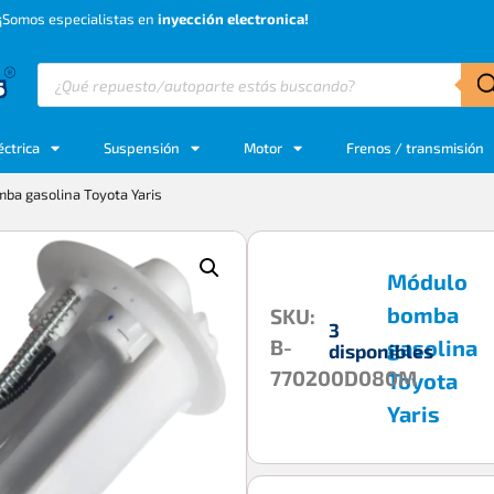
¡Somos especialistas en
inyección electronica!
éctrica
Suspensión
Motor
Frenos / transmisión
ba gasolina Toyota Yaris
Módulo
bomba
SKU:
3
B-
gasolina
disponibles
770200D080M
Toyota
Yaris