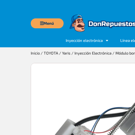
Menú
Inyección electrónica
Línea el
Inicio
/
TOYOTA
/
Yaris
/
Inyección Electrónica
/ Módulo bom