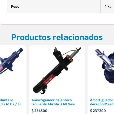
Peso
4 kg
Productos relacionados
elantero
Amortiguador delantero
Amortiguador 
X7 M 07 / 13
izquierdo Mazda 3 All New
derecho Mazd
$
251.500
$
237.200