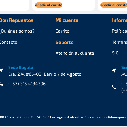
Añadir al carrito
Añadir al carrit
Don Repuestos
Mi cuenta
Inform
¿Quiénes
somos?
Carrito
Polític
Contacto
Soporte
Términ
SIC
Atención al cliente
Sede Bogotá
Se
Cra. 27A #65-03, Barrio 7 de Agosto
Av
(+57) 315 4134396
(+
(+
6003737-7 Teléfono: 315 7413902 Cartagena-Colombia. Correo: ventas@donrepue