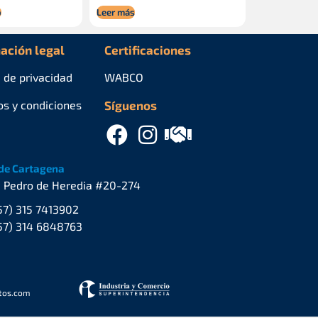
o
Leer más
ación legal
Certificaciones
a de privacidad
WABCO
os y condiciones
Síguenos
de Cartagena
. Pedro de Heredia #20-274
57) 315 7413902
57) 314 6848763
stos.com