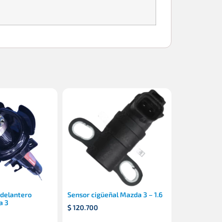
delantero
Sensor cigüeñal Mazda 3 – 1.6
a 3
$
120.700