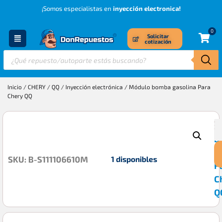
¡Somos especialistas en
inyección electronica!
0
Solicitar
cotización
Inicio
/
CHERY
/
QQ
/
Inyección electrónica
/ Módulo bomba gasolina Para
Chery QQ
M
$
b
g
1 disponibles
SKU: B-S111106610M
P
C
Q