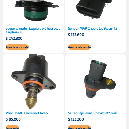
soporte motor izquierdo Chevrolet-
Sensor MAP Chevrolet Steem 1.3
Captiva-3.6
$
132.600
$
242.300
Añadir al carrito
Añadir al carrito
Válvula IAC Chevrolet Aveo
Sensor eje levas Chevrolet Sonic
$
85.000
$
123.300
Leer más
Añadir al carrito