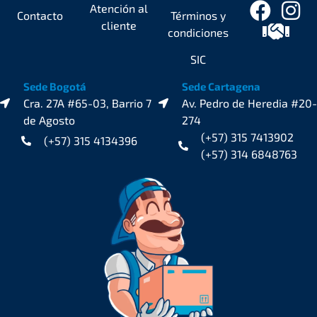
Atención al
Contacto
Términos y
cliente
condiciones
SIC
Sede Bogotá
Sede Cartagena
Cra. 27A #65-03, Barrio 7
Av. Pedro de Heredia #20-
de Agosto
274
(+57) 315 7413902
(+57) 315 4134396
(+57) 314 6848763