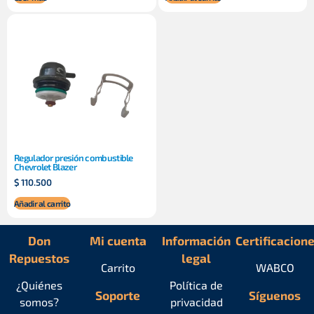
Regulador presión combustible
Chevrolet Blazer
$
110.500
Añadir al carrito
Don
Mi cuenta
Información
Certificacion
Repuestos
legal
Carrito
WABCO
¿Quiénes
Política de
Soporte
Síguenos
somos?
privacidad