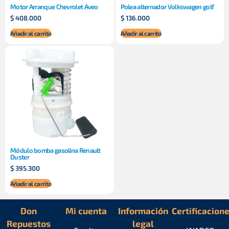
Motor Arranque Chevrolet Aveo
Polea alternador Volkswagen golf
$
408.000
$
136.000
Añadir al carrito
Añadir al carrito
Módulo bomba gasolina Renault
Duster
$
395.300
Añadir al carrito
Don
Mi cuenta
Información
Certificacion
Repuestos
legal