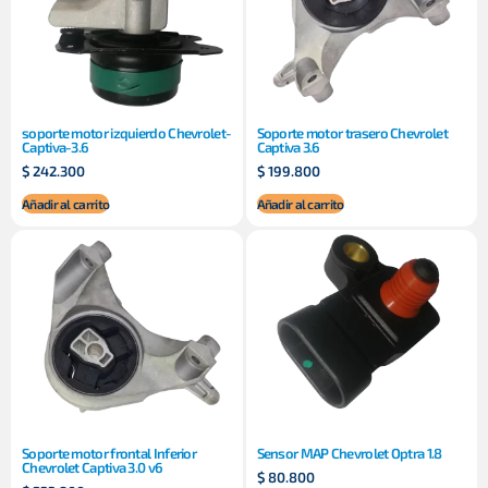
soporte motor izquierdo Chevrolet-
Soporte motor trasero Chevrolet
Captiva-3.6
Captiva 3.6
$
242.300
$
199.800
Añadir al carrito
Añadir al carrito
Soporte motor frontal Inferior
Sensor MAP Chevrolet Optra 1.8
Chevrolet Captiva 3.0 v6
$
80.800