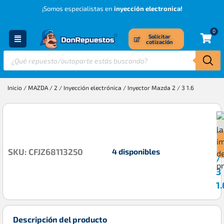
¡Somos especialistas en
inyección electronica!
0
Solicitar
cotización
Inicio
/
MAZDA
/
2
/
Inyección electrónica
/ Inyector Mazda 2 / 3 1.6
I
$
M
2
4 disponibles
SKU: CFJZ68113250
/
3
1.
Descripción del producto