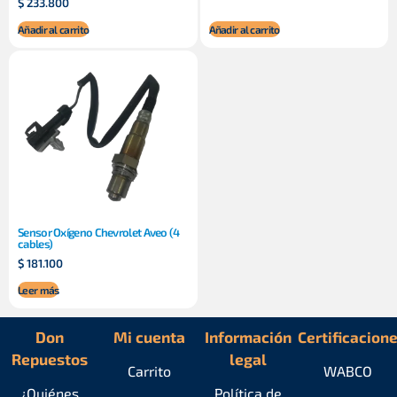
$
233.800
Añadir al carrito
Añadir al carrito
Sensor Oxígeno Chevrolet Aveo (4
cables)
$
181.100
Leer más
Don
Mi cuenta
Información
Certificacion
Repuestos
legal
Carrito
WABCO
¿Quiénes
Política de