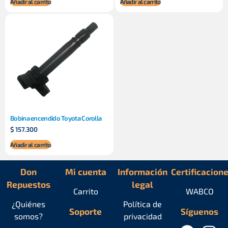
Añadir al carrito
Añadir al carrito
Bobina encendido Toyota Corolla
$
157.300
Añadir al carrito
Don
Mi cuenta
Información
Certificacion
Repuestos
legal
Carrito
WABCO
¿Quiénes
Política de
Soporte
Síguenos
somos?
privacidad