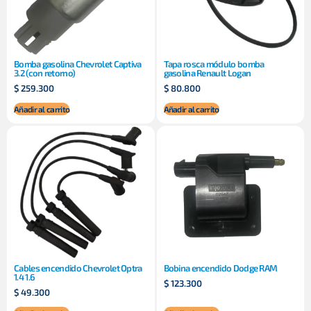
Bomba gasolina Chevrolet Captiva
Tapa rosca módulo bomba
3.2 (con retorno)
gasolina Renault Logan
$
259.300
$
80.800
Añadir al carrito
Añadir al carrito
Cables encendido Chevrolet Optra
Bobina encendido Dodge RAM
1.4 1.6
$
123.300
$
49.300