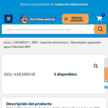
¡Somos especialistas en
inyección electronica!
0
Solicitar
cotización
Inicio
/
CHEVROLET
/
NKR
/
Inyección electrónica
/ Decantador separador
agua Chevrolet NKR
D
$
s
a
5 disponibles
SKU: 450399410
C
N
Descripción del producto