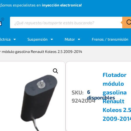
¡Somos especialistas en
inyección electronica!
éctrica
Suspensión
Motor
Frenos / transmisión
r módulo gasolina Renault Koleos 2.5 2009-2014
Flotador
módulo
gasolina
6
SKU:
disponibles
9242004
Renault
Koleos 2.
2009-201