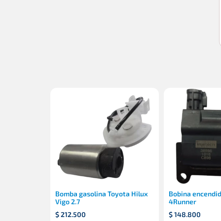
Bomba gasolina Toyota Hilux
Bobina encendid
Vigo 2.7
4Runner
$
212.500
$
148.800