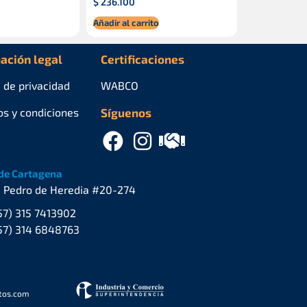
$
236.100
Añadir al carrito
ación legal
Certificaciones
a de privacidad
WABCO
os y condiciones
Síguenos
de Cartagena
. Pedro de Heredia #20-274
57) 315 7413902
57) 314 6848763
stos.com