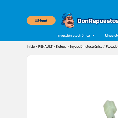
Menú
Inyección electrónica
Línea el
Inicio
/
RENAULT
/
Koleos
/
Inyección electrónica
/ Flotado