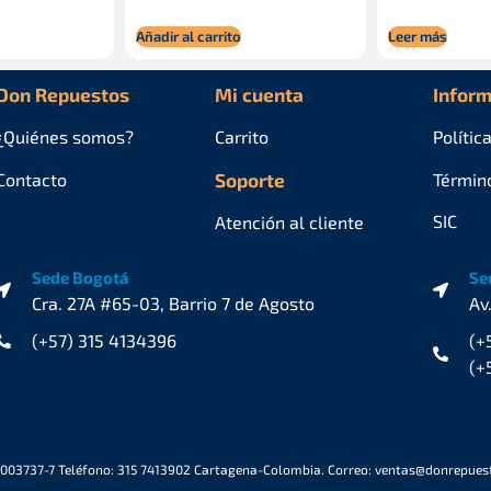
Añadir al carrito
Leer más
Don Repuestos
Mi cuenta
Inform
¿Quiénes
somos?
Carrito
Polític
Contacto
Soporte
Términ
SIC
Atención al cliente
Sede Bogotá
Se
Cra. 27A #65-03, Barrio 7 de Agosto
Av
(+57) 315 4134396
(+
(+
6003737-7 Teléfono: 315 7413902 Cartagena-Colombia. Correo: ventas@donrepue