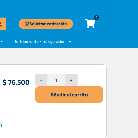
0
Solicitar cotización
Enfriamiento / refrigeración
-
+
$
76.500
Añadir al carrito
5
4