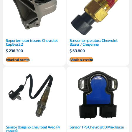
Soporte motor trasero Chevrolet
Sensor temperatura Chevrolet
Captiva 3.2
Blazer / Cheyenne
$
236.300
$
63.800
Añadir al carrito
Añadir al carrito
Sensor Oxígeno Chevrolet Aveo (4
Sensor TPS Chevrolet D’Max Isuzu
cables)