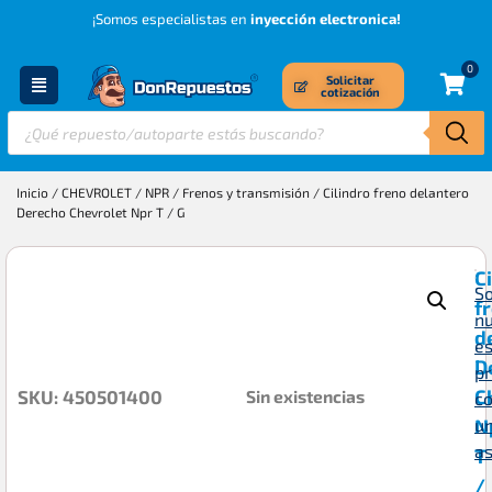
¡Somos especialistas en
inyección electronica!
0
Solicitar
cotización
Inicio
/
CHEVROLET
/
NPR
/
Frenos y transmisión
/ Cilindro freno delantero
Derecho Chevrolet Npr T / G
C
So
f
n
d
es
D
p
C
Sin existencias
SKU: 450501400
c
N
u
a
T
/