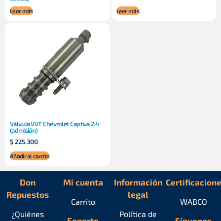
Leer más
Leer más
Válvula VVT Chevrolet Captiva 2.4
(admisión)
$
225.300
Añadir al carrito
Don
Mi cuenta
Información
Certificacion
Repuestos
legal
Carrito
WABCO
¿Quiénes
Política de
Soporte
Síguenos