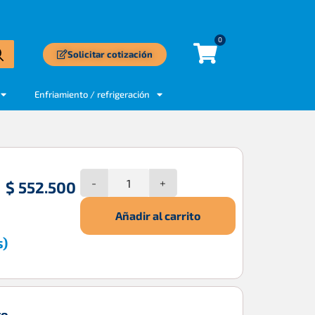
0
Solicitar cotización
Enfriamiento / refrigeración
-
+
$
552.500
Añadir al carrito
s)
to