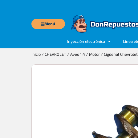
Menú
Inyección electrónica
Línea el
Inicio
/
CHEVROLET
/
Aveo 1.4
/
Motor
/ Cigüeñal Chevrolet