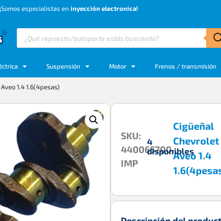
¡Somos especialistas en
inyección electronica!
éctrica
Suspensión
Motor
Frenos / transmisión
 Aveo 1.4 1.6(4pesas)
Cigüeñal
SKU:
Chevrolet
4
440065700-
disponibles
Aveo 1.4
IMP
1.6(4pesa
Descripción del produc