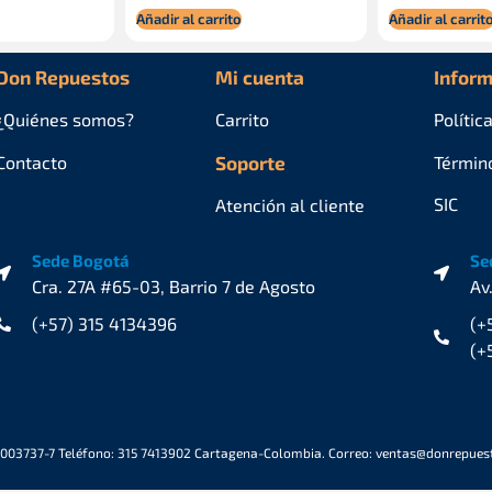
Añadir al carrito
Añadir al carrit
Don Repuestos
Mi cuenta
Inform
¿Quiénes
somos?
Carrito
Polític
Contacto
Soporte
Términ
SIC
Atención al cliente
Sede Bogotá
Se
Cra. 27A #65-03, Barrio 7 de Agosto
Av
(+57) 315 4134396
(+
(+
6003737-7 Teléfono: 315 7413902 Cartagena-Colombia. Correo: ventas@donrepue