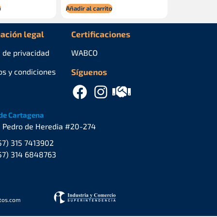
o
Añadir al carrito
ación legal
Certificaciones
a de privacidad
WABCO
os y condiciones
Síguenos
de Cartagena
. Pedro de Heredia #20-274
57) 315 7413902
57) 314 6848763
stos.com