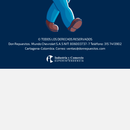
© TODOS LOS DERECHOS RESERVADOS
Don Repuestos. Mundo Chevrolet S.A.S NIT: 806003737-7 Teléfono: 315 7413902
Cartagena-Colombia. Correo: ventas@donrepuestos.com