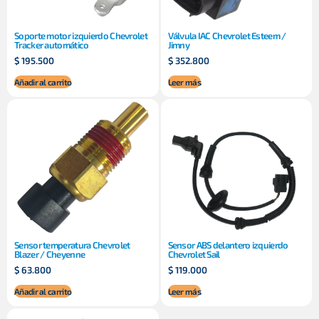
Soporte motor izquierdo Chevrolet
Válvula IAC Chevrolet Esteem /
Tracker automático
Jimny
$
195.500
$
352.800
Añadir al carrito
Leer más
Sensor temperatura Chevrolet
Sensor ABS delantero izquierdo
Blazer / Cheyenne
Chevrolet Sail
$
63.800
$
119.000
Añadir al carrito
Leer más