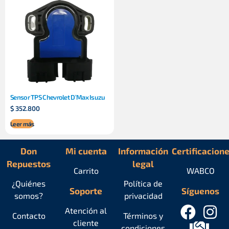
Sensor TPS Chevrolet D’Max Isuzu
$
352.800
Leer más
Don
Mi cuenta
Información
Certificacion
Repuestos
legal
Carrito
WABCO
¿Quiénes
Política de
Soporte
Síguenos
somos?
privacidad
Atención al
Contacto
Términos y
cliente
condiciones