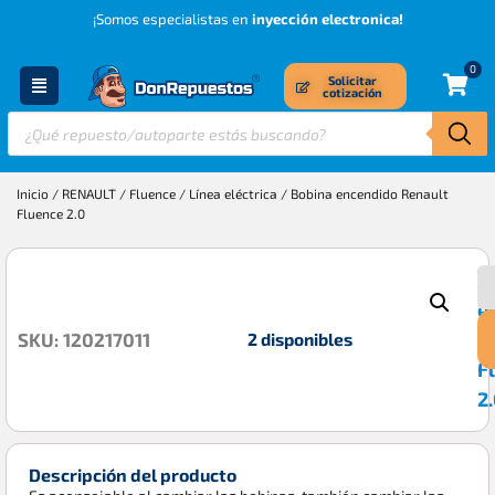
¡Somos especialistas en
inyección electronica!
0
Solicitar
cotización
Inicio
/
RENAULT
/
Fluence
/
Línea eléctrica
/ Bobina encendido Renault
Fluence 2.0
B
$
e
R
2 disponibles
SKU: 120217011
F
2
Descripción del producto