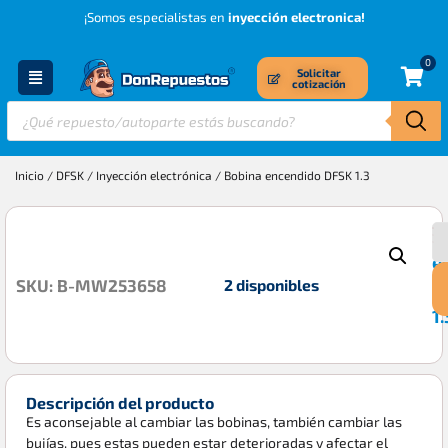
¡Somos especialistas en
inyección electronica!
0
Solicitar
cotización
Inicio
/
DFSK
/
Inyección electrónica
/ Bobina encendido DFSK 1.3
B
$
e
2 disponibles
SKU: B-MW253658
D
1.
Descripción del producto
Es aconsejable al cambiar las bobinas, también cambiar las
bujías, pues estas pueden estar deterioradas y afectar el