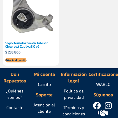
Soporte motor frontal Inferior
Chevrolet Captiva 3.0 v6
$
233.800
Añadir al carrito
Don
Mi cuenta
Información
Certificacion
Repuestos
legal
Carrito
WABCO
¿Quiénes
Política de
Soporte
Síguenos
somos?
privacidad
Atención al
Contacto
Términos y
cliente
condiciones