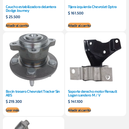
Caucho estabilizadora delantera
Tijera izquierda Chevrolet Optra
Dodge Journey
$
161.500
$
25.500
Añadir al carrito
Añadir al carrito
Bocín trasero Chevrolet Tracker Sin
Soporte derecho motor Renault
ABS
Logan sandero M / V
$
219.300
$
141.100
Leer más
Añadir al carrito