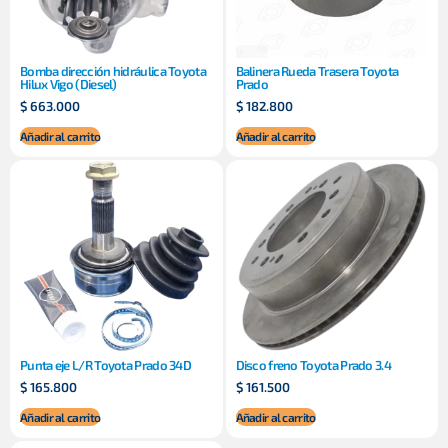
Bomba dirección hidráulica Toyota
Balinera Rueda Trasera Toyota
Hilux Vigo (Diesel)
Prado
$
663.000
$
182.800
Añadir al carrito
Añadir al carrito
Punta eje L/R Toyota Prado 34D
Disco freno Toyota Prado 3.4
$
165.800
$
161.500
Añadir al carrito
Añadir al carrito