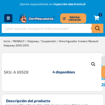
¡Somos especialistas en
inyección electronica!
0
Solicitar
cotización
Inicio
/
RENAULT
/
Stepway
/
Suspensión
/ Amortiguador trasero Renault
Stepway 2010/2015
A
$
t
R
4 disponibles
SKU: A 69528
S
2
Descripción del producto