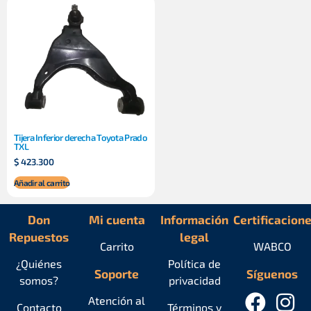
Tijera Inferior derecha Toyota Prado
TXL
$
423.300
Añadir al carrito
Don
Mi cuenta
Información
Certificacion
Repuestos
legal
Carrito
WABCO
¿Quiénes
Política de
Soporte
Síguenos
somos?
privacidad
Atención al
Contacto
Términos y