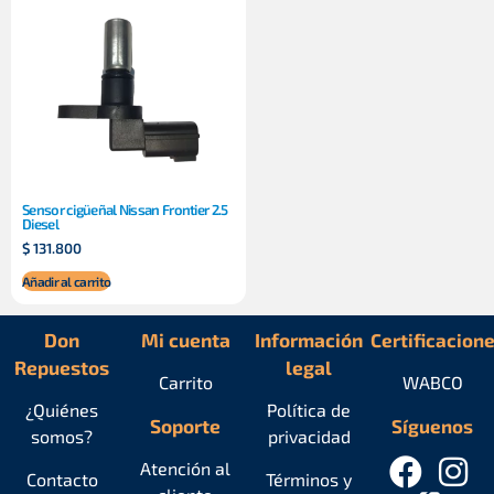
Sensor cigüeñal Nissan Frontier 2.5
Diesel
$
131.800
Añadir al carrito
Don
Mi cuenta
Información
Certificacion
Repuestos
legal
Carrito
WABCO
¿Quiénes
Política de
Soporte
Síguenos
somos?
privacidad
Atención al
Contacto
Términos y