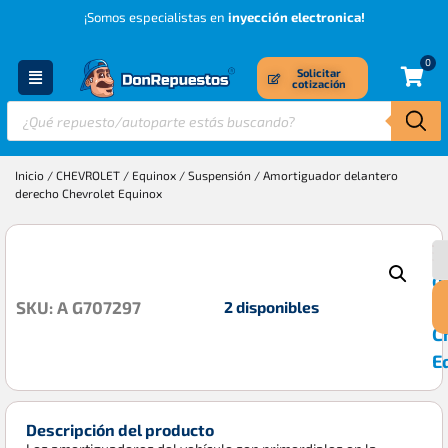
¡Somos especialistas en
inyección electronica!
0
Solicitar
cotización
Inicio
/
CHEVROLET
/
Equinox
/
Suspensión
/ Amortiguador delantero
derecho Chevrolet Equinox
A
$
d
d
2 disponibles
SKU: A G707297
C
E
Descripción del producto