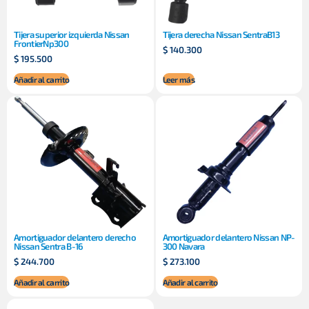
Tijera superior izquierda Nissan
Tijera derecha Nissan SentraB13
FrontierNp300
$
140.300
$
195.500
Añadir al carrito
Leer más
Amortiguador delantero derecho
Amortiguador delantero Nissan NP-
Nissan Sentra B-16
300 Navara
$
244.700
$
273.100
Añadir al carrito
Añadir al carrito