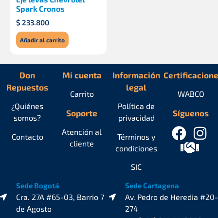
Spark Cronos
$
233.800
Añadir al carrito
Don
Mi cuenta
Información
Certificacion
Repuestos
legal
Carrito
WABCO
¿Quiénes
Política de
Soporte
Síguenos
somos?
privacidad
Atención al
Contacto
Términos y
cliente
condiciones
SIC
Sede Bogotá
Sede Cartagena
Cra. 27A #65-03, Barrio 7
Av. Pedro de Heredia #20-
de Agosto
274