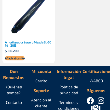
Amortiguador trasero Mazda Bt-50
M – 2013
$
156.200
Añadir al carrito
Don
Mi cuenta
Información
Certificacion
Repuestos
legal
Carrito
WABCO
¿Quiénes
Política de
Soporte
Síguenos
somos?
privacidad
Atención al
Contacto
Términos y
cliente
condiciones