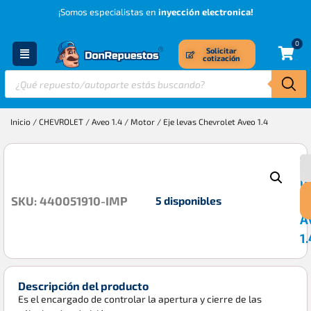
¡Somos especialistas en
inyección electronica!
0
Solicitar
cotización
Inicio
/
CHEVROLET
/
Aveo 1.4
/
Motor
/ Eje levas Chevrolet Aveo 1.4
E
$
l
C
5 disponibles
SKU: 440051910-IMP
A
1.
Descripción del producto
Es el encargado de controlar la apertura y cierre de las