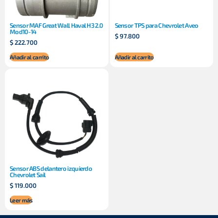
Sensor MAF Great Wall Haval H3 2.0
Sensor TPS para Chevrolet Aveo
Mod10-14
$
97.800
$
222.700
Añadir al carrito
Añadir al carrito
Sensor ABS delantero izquierdo
Chevrolet Sail
$
119.000
Leer más