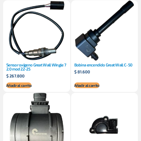
Sensor oxígeno Great Wall Wingle 7
Bobina encendido Great Wall C-50
2.0 mod 22-25
$
81.600
$
267.800
Añadir al carrito
Añadir al carrito