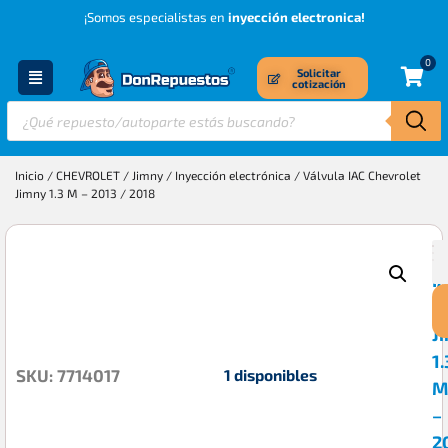
¡Somos especialistas en
inyección electronica!
0
Solicitar
cotización
Inicio
/
CHEVROLET
/
Jimny
/
Inyección electrónica
/ Válvula IAC Chevrolet
Jimny 1.3 M – 2013 / 2018
V
$
I
C
J
1.
1 disponibles
SKU: 7714017
M
–
2