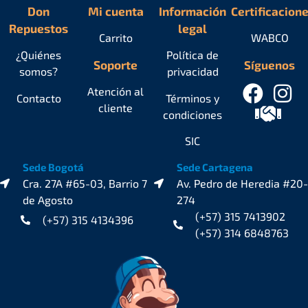
Don
Mi cuenta
Información
Certificacion
Repuestos
legal
Carrito
WABCO
¿Quiénes
Política de
Soporte
Síguenos
somos?
privacidad
Atención al
Contacto
Términos y
cliente
condiciones
SIC
Sede Bogotá
Sede Cartagena
Cra. 27A #65-03, Barrio 7
Av. Pedro de Heredia #20-
de Agosto
274
(+57) 315 7413902
(+57) 315 4134396
(+57) 314 6848763