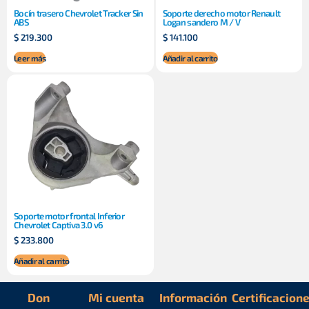
Bocín trasero Chevrolet Tracker Sin
Soporte derecho motor Renault
ABS
Logan sandero M / V
$
219.300
$
141.100
Leer más
Añadir al carrito
Soporte motor frontal Inferior
Chevrolet Captiva 3.0 v6
$
233.800
Añadir al carrito
Don
Mi cuenta
Información
Certificacion