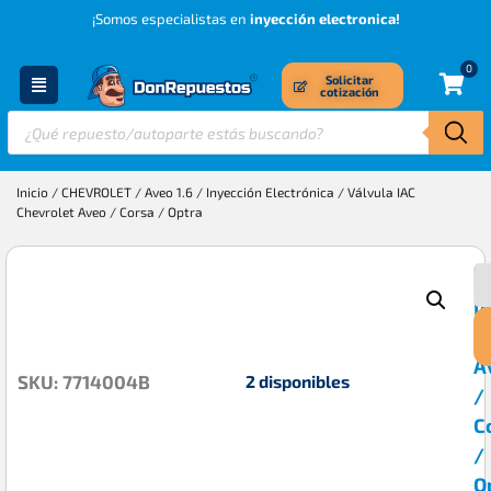
¡Somos especialistas en
inyección electronica!
0
Solicitar
cotización
Inicio
/
CHEVROLET
/
Aveo 1.6
/
Inyección Electrónica
/ Válvula IAC
Chevrolet Aveo / Corsa / Optra
V
$
I
C
A
2 disponibles
SKU: 7714004B
/
C
/
O