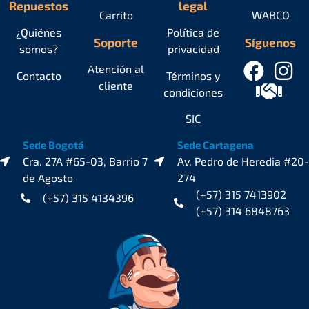
Repuestos
legal
Carrito
WABCO
¿Quiénes
Política de
Soporte
Síguenos
somos?
privacidad
Atención al
Contacto
Términos y
cliente
condiciones
SIC
Sede Bogotá
Sede Cartagena
Cra. 27A #65-03, Barrio 7
Av. Pedro de Heredia #20-
de Agosto
274
(+57) 315 7413902
(+57) 315 4134396
(+57) 314 6848763