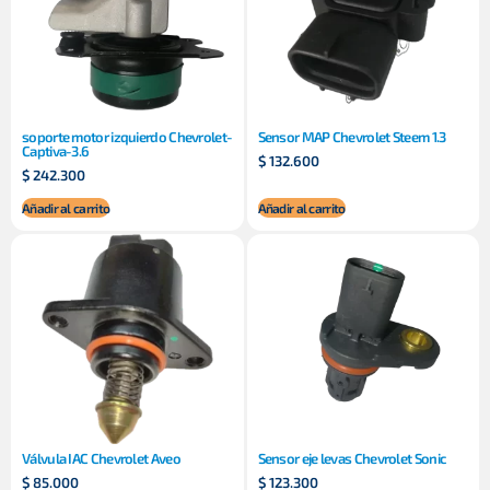
soporte motor izquierdo Chevrolet-
Sensor MAP Chevrolet Steem 1.3
Captiva-3.6
$
132.600
$
242.300
Añadir al carrito
Añadir al carrito
Válvula IAC Chevrolet Aveo
Sensor eje levas Chevrolet Sonic
$
85.000
$
123.300