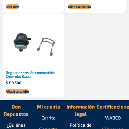
Leer más
Añadir al carrito
Regulador presión combustible
Chevrolet Blazer
$
110.500
Añadir al carrito
Don
Mi cuenta
Información
Certificacion
Repuestos
legal
Carrito
WABCO
¿Quiénes
Política de
Soporte
Síguenos