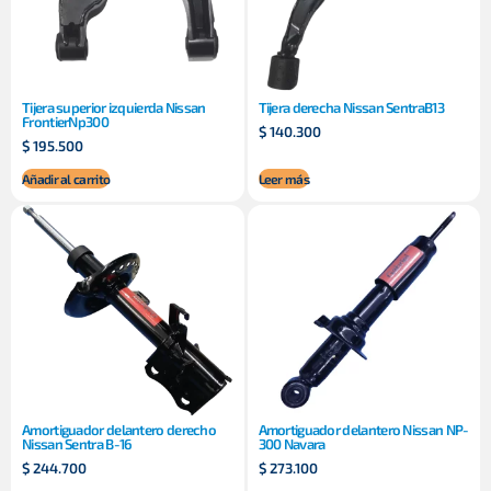
Tijera superior izquierda Nissan
Tijera derecha Nissan SentraB13
FrontierNp300
$
140.300
$
195.500
Añadir al carrito
Leer más
Amortiguador delantero derecho
Amortiguador delantero Nissan NP-
Nissan Sentra B-16
300 Navara
$
244.700
$
273.100