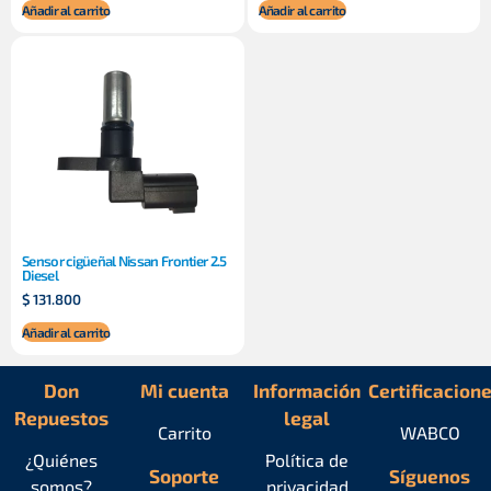
Añadir al carrito
Añadir al carrito
Sensor cigüeñal Nissan Frontier 2.5
Diesel
$
131.800
Añadir al carrito
Don
Mi cuenta
Información
Certificacion
Repuestos
legal
Carrito
WABCO
¿Quiénes
Política de
Soporte
Síguenos
somos?
privacidad