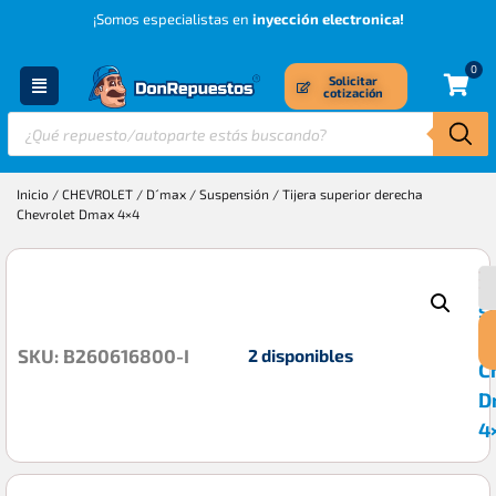
¡Somos especialistas en
inyección electronica!
0
Solicitar
cotización
Inicio
/
CHEVROLET
/
D´max
/
Suspensión
/ Tijera superior derecha
Chevrolet Dmax 4×4
T
$
s
d
2 disponibles
SKU: B260616800-I
C
D
4