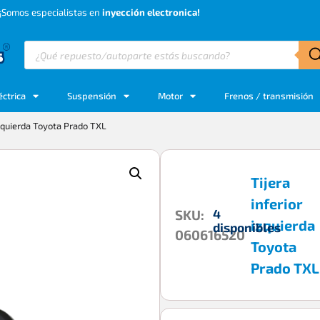
¡Somos especialistas en
inyección electronica!
éctrica
Suspensión
Motor
Frenos / transmisión
izquierda Toyota Prado TXL
Tijera
inferior
4
SKU:
izquierda
disponibles
060616520
Toyota
Prado TXL