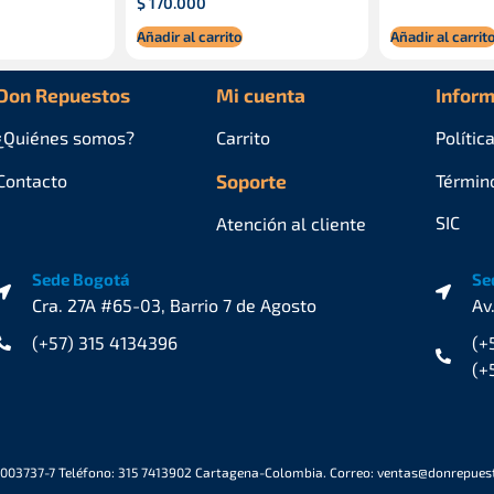
$
170.000
Añadir al carrito
Añadir al carrit
Don Repuestos
Mi cuenta
Inform
¿Quiénes
somos?
Carrito
Polític
Contacto
Soporte
Términ
SIC
Atención al cliente
Sede Bogotá
Se
Cra. 27A #65-03, Barrio 7 de Agosto
Av
(+57) 315 4134396
(+
(+
6003737-7 Teléfono: 315 7413902 Cartagena-Colombia. Correo: ventas@donrepue