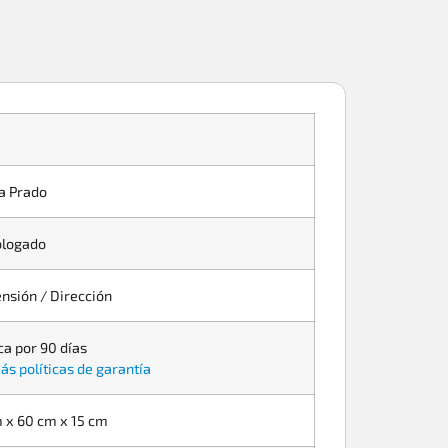
a Prado
logado
nsión / Dirección
ca por 90 días
ás políticas de garantía
 x 60 cm x 15 cm