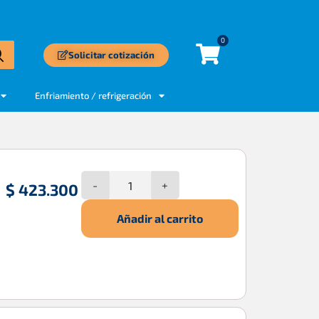
0
Solicitar cotización
Enfriamiento / refrigeración
-
+
$
423.300
Añadir al carrito