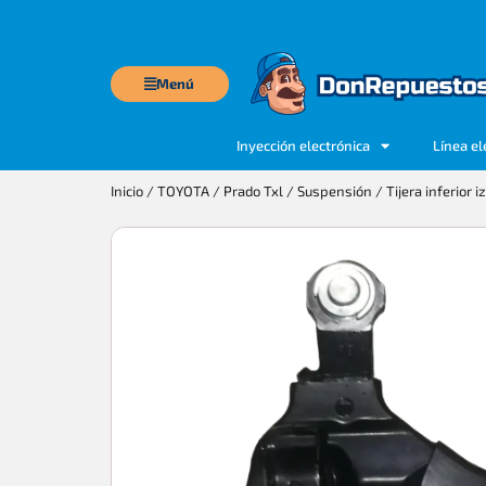
Menú
Inyección electrónica
Línea el
Inicio
/
TOYOTA
/
Prado Txl
/
Suspensión
/ Tijera inferior 