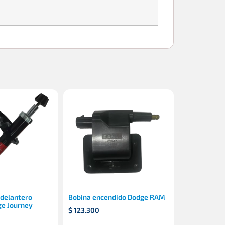
delantero
Bobina encendido Dodge RAM
ge Journey
$
123.300