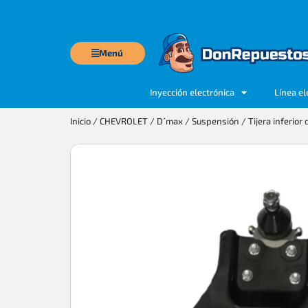
Menú
Inyección electrónica
Línea el
Inicio
/
CHEVROLET
/
D´max
/
Suspensión
/ Tijera inferio