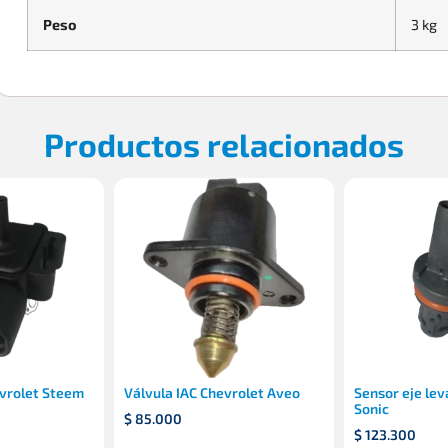
Peso
3 kg
Productos relacionados
vrolet Steem
Válvula IAC Chevrolet Aveo
Sensor eje lev
Sonic
$
85.000
$
123.300