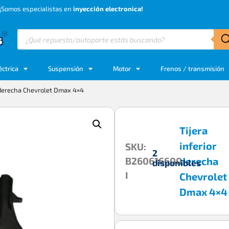
¡Somos especialistas en
inyección electronica!
éctrica
Suspensión
Motor
Frenos / transmisión
r derecha Chevrolet Dmax 4×4
Tijera
inferior
SKU:
2
B260616600-
derecha
disponibles
I
Chevrolet
Dmax 4×4