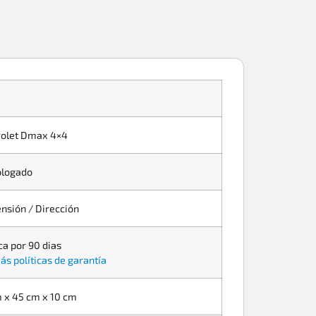
olet Dmax 4×4
logado
nsión / Dirección
ca por 90 dias
ás políticas de garantía
 x 45 cm x 10 cm