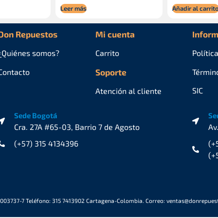
Leer más
Añadir al carrit
Don Repuestos
Mi cuenta
Inform
¿Quiénes
somos?
Carrito
Polític
Contacto
Soporte
Términ
SIC
Atención al cliente
Sede Bogotá
Se
Cra. 27A #65-03, Barrio 7 de Agosto
Av
(+57) 315 4134396
(+
(+
6003737-7 Teléfono: 315 7413902 Cartagena-Colombia. Correo: ventas@donrepue