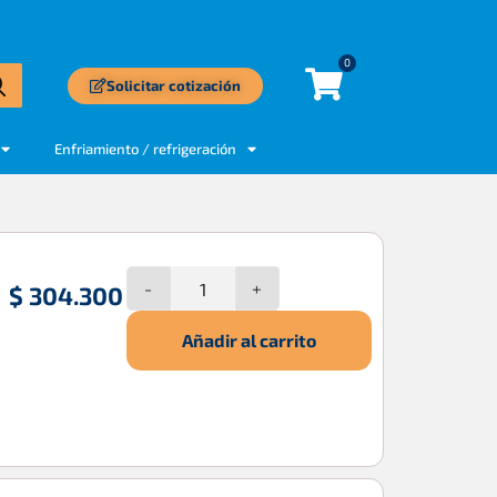
0
Solicitar cotización
Enfriamiento / refrigeración
-
+
$
304.300
Añadir al carrito