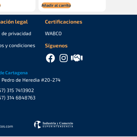
o
Añadir al carrito
ación legal
Certificaciones
a de privacidad
WABCO
os y condiciones
Síguenos
de Cartagena
. Pedro de Heredia #20-274
57) 315 7413902
57) 314 6848763
stos.com