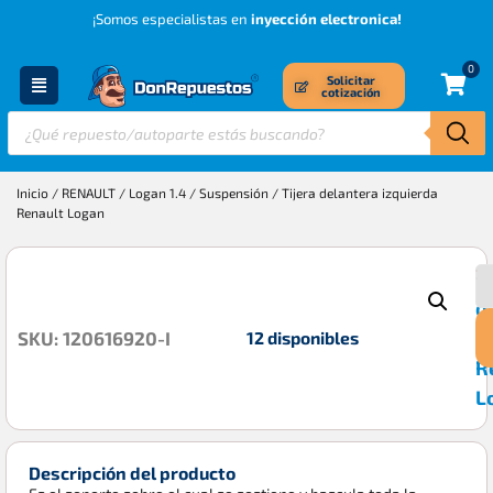
¡Somos especialistas en
inyección electronica!
0
Solicitar
cotización
Inicio
/
RENAULT
/
Logan 1.4
/
Suspensión
/ Tijera delantera izquierda
Renault Logan
T
$
d
i
12 disponibles
SKU: 120616920-I
R
L
Descripción del producto