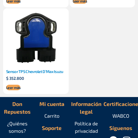
Leer más
Leer más
Sensor TPS Chevrolet D’Max Isuzu
$
352.800
Leer más
Don
Mi cuenta
Información
Certificacion
Repuestos
legal
Carrito
WABCO
¿Quiénes
Política de
Soporte
Síguenos
somos?
privacidad