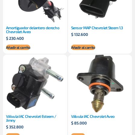
Amortiguador delantero derecho
Sensor MAP Chevrolet Steem 1.3
Chevrolet Aveo
$
132.600
$
230.400
Añadir al carrito
Añadir al carrito
Válvula IAC Chevrolet Esteem /
Válvula IAC Chevrolet Aveo
Jimny
$
85.000
$
352.800