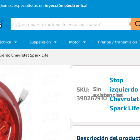
¡Somos especialistas en
inyección electronica!
éctrica
Suspensión
Motor
Frenos / transmisión
uierdo Chevrolet Spark Life
Stop
izquierdo
Sin
SKU:
existencias
390267910
Chevrolet
Spark Life
Descripción del produc