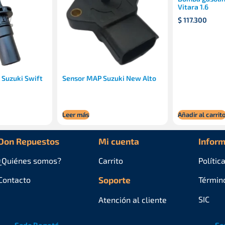
Vitara 1.6
$
117.300
 Suzuki Swift
Sensor MAP Suzuki New Alto
Leer más
Añadir al carrit
Don Repuestos
Mi cuenta
Inform
¿Quiénes
somos?
Carrito
Polític
Contacto
Soporte
Términ
SIC
Atención al cliente
Sede Bogotá
Se