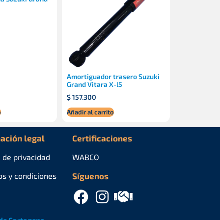
Amortiguador trasero Suzuki
Grand Vitara X-l5
$
157.300
o
Añadir al carrito
ación legal
Certificaciones
a de privacidad
WABCO
os y condiciones
Síguenos
de Cartagena