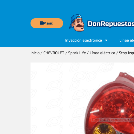
Menú
Inyección electrónica
Línea el
Inicio
/
CHEVROLET
/
Spark Life
/
Línea eléctrica
/ Stop izq