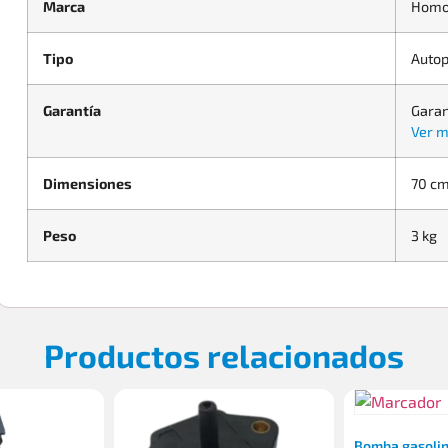
Marca
Homo
Tipo
Autop
Garantía
Garan
Ver m
Dimensiones
70 cm
Peso
3 kg
Productos relacionados
Bomba gasolin