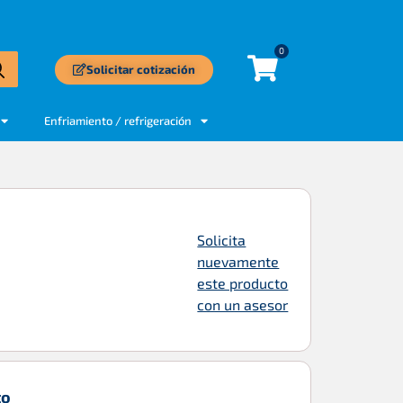
0
Solicitar cotización
Enfriamiento / refrigeración
Solicita
nuevamente
este producto
con un asesor
to