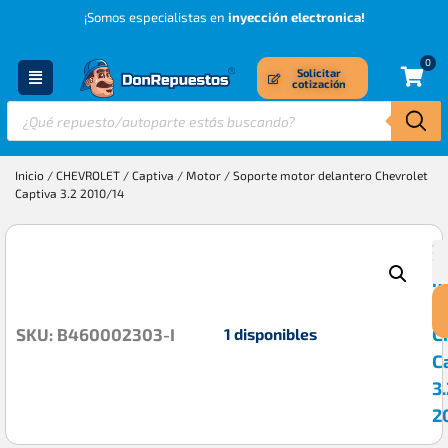
¡Somos especialistas en
inyección electronica!
0
Solicitar
cotización
Inicio
/
CHEVROLET
/
Captiva
/
Motor
/ Soporte motor delantero Chevrolet
Captiva 3.2 2010/14
S
$
m
d
C
1 disponibles
SKU: B460002303-I
C
3.
2