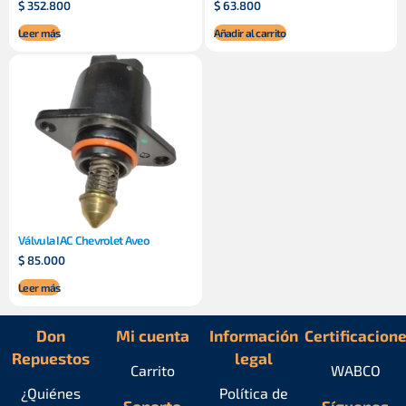
$
352.800
$
63.800
Leer más
Añadir al carrito
Válvula IAC Chevrolet Aveo
$
85.000
Leer más
Don
Mi cuenta
Información
Certificacion
Repuestos
legal
Carrito
WABCO
¿Quiénes
Política de
Soporte
Síguenos