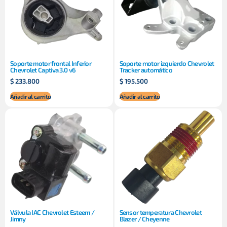
Soporte motor frontal Inferior
Soporte motor izquierdo Chevrolet
Chevrolet Captiva 3.0 v6
Tracker automático
$
233.800
$
195.500
Añadir al carrito
Añadir al carrito
Válvula IAC Chevrolet Esteem /
Sensor temperatura Chevrolet
Jimny
Blazer / Cheyenne