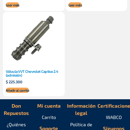
Leer más
Leer más
Válvula VVT Chevrolet Captiva 2.4
(admisión)
$
225.300
Añadir al carrito
Don
Mi cuenta
Información
Certificacion
Repuestos
legal
Carrito
WABCO
¿Quiénes
Política de
Soporte
Síguenos