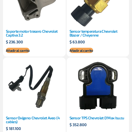
Soporte motor trasero Chevrolet
Sensor temperatura Chevrolet
Captiva 3.2
Blazer / Cheyenne
$
236.300
$
63.800
Añadir al carrito
Añadir al carrito
Sensor Oxígeno Chevrolet Aveo (4
Sensor TPS Chevrolet D’Max Isuzu
cables)
$
352.800
$
181.100