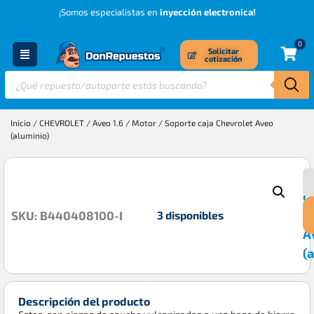
¡Somos especialistas en
inyección electronica!
0
Solicitar
cotización
Inicio
/
CHEVROLET
/
Aveo 1.6
/
Motor
/ Soporte caja Chevrolet Aveo
(aluminio)
S
$
c
C
3 disponibles
SKU: B440408100-I
A
(
Descripción del producto