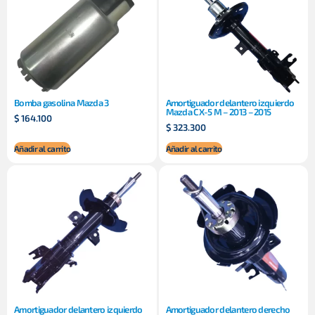
Bomba gasolina Mazda 3
Amortiguador delantero izquierdo
Mazda CX-5 M – 2013 – 2015
$
164.100
$
323.300
Añadir al carrito
Añadir al carrito
Amortiguador delantero izquierdo
Amortiguador delantero derecho