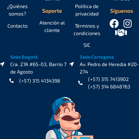
¿Quiénes
Política de
Soporte
Síguenos
somos?
privacidad
Atención al
Contacto
Términos y
cliente
condiciones
SIC
Sede Bogotá
Sede Cartagena
Cra. 27A #65-03, Barrio 7
Av. Pedro de Heredia #20-
de Agosto
274
(+57) 315 7413902
(+57) 315 4134396
(+57) 314 6848763