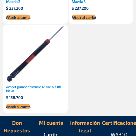
Mazda 2
Mazda 3
$
237.200
$
237.200
Añadir al carrito
Añadir al carrito
Amortiguador trasero Mazda 3 All
New
$
158.700
Añadir al carrito
Don
Mi cuenta
Información
Certificacion
Repuestos
legal
Carrito
WABCO