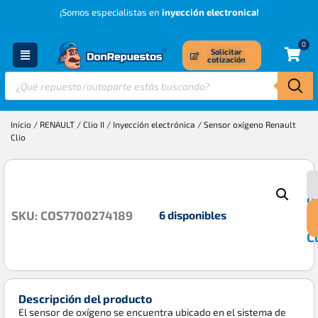
¡Somos especialistas en
inyección electronica!
0
Solicitar
cotización
Inicio
/
RENAULT
/
Clio II
/
Inyección electrónica
/ Sensor oxígeno Renault
Clio
S
$
o
6 disponibles
SKU: COS7700274189
R
C
Descripción del producto
El sensor de oxígeno se encuentra ubicado en el sistema de