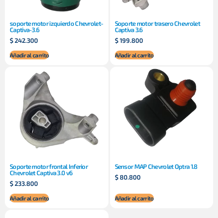
soporte motor izquierdo Chevrolet-
Soporte motor trasero Chevrolet
Captiva-3.6
Captiva 3.6
$
242.300
$
199.800
Añadir al carrito
Añadir al carrito
Soporte motor frontal Inferior
Sensor MAP Chevrolet Optra 1.8
Chevrolet Captiva 3.0 v6
$
80.800
$
233.800
Añadir al carrito
Añadir al carrito