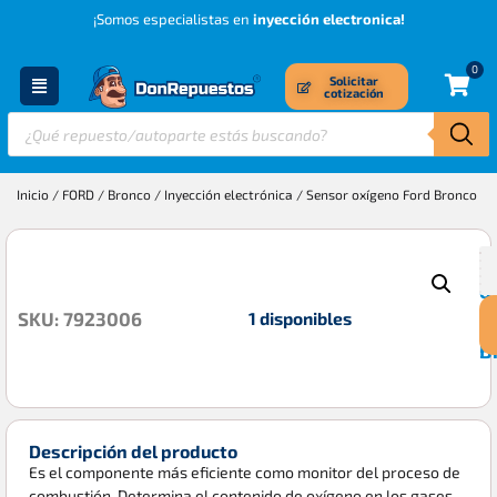
¡Somos especialistas en
inyección electronica!
0
Solicitar
cotización
Inicio
/
FORD
/
Bronco
/
Inyección electrónica
/ Sensor oxígeno Ford Bronco
S
$
o
1 disponibles
SKU: 7923006
F
B
Descripción del producto
Es el componente más eficiente como monitor del proceso de
combustión. Determina el contenido de oxígeno en los gases