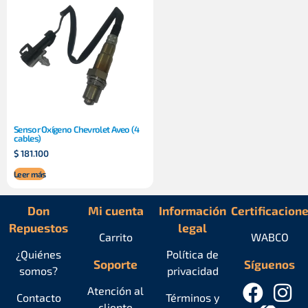
Sensor Oxígeno Chevrolet Aveo (4
cables)
$
181.100
Leer más
Don
Mi cuenta
Información
Certificacion
Repuestos
legal
Carrito
WABCO
¿Quiénes
Política de
Soporte
Síguenos
somos?
privacidad
Atención al
Contacto
Términos y
cliente