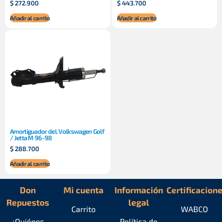
$
272.900
$
443.700
Añadir al carrito
Añadir al carrito
Amortiguador del. Volkswagen Golf
/ Jetta M 96-98
$
288.700
Añadir al carrito
Don
Mi cuenta
Información
Certificacion
Repuestos
legal
Carrito
WABCO
¿Quiénes
Política de