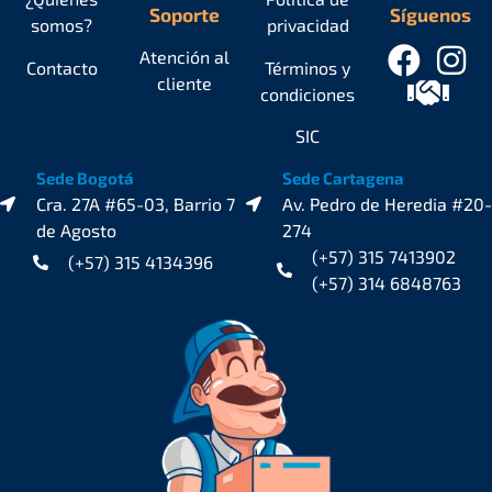
Soporte
Síguenos
somos?
privacidad
Atención al
Contacto
Términos y
cliente
condiciones
SIC
Sede Bogotá
Sede Cartagena
Cra. 27A #65-03, Barrio 7
Av. Pedro de Heredia #20-
de Agosto
274
(+57) 315 7413902
(+57) 315 4134396
(+57) 314 6848763