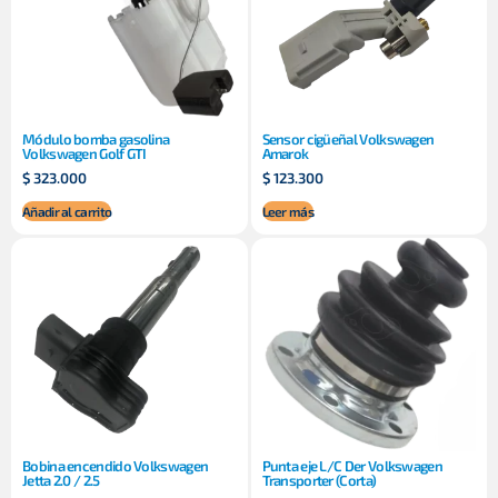
Módulo bomba gasolina
Sensor cigüeñal Volkswagen
Volkswagen Golf GTI
Amarok
$
323.000
$
123.300
Añadir al carrito
Leer más
Bobina encendido Volkswagen
Punta eje L/C Der Volkswagen
Jetta 2.0 / 2.5
Transporter (Corta)