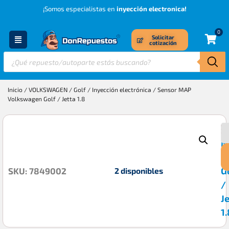
¡Somos especialistas en
inyección electronica!
0
Solicitar
cotización
Inicio
/
VOLKSWAGEN
/
Golf
/
Inyección electrónica
/ Sensor MAP
Volkswagen Golf / Jetta 1.8
S
$
M
V
G
2 disponibles
SKU: 7849002
/
J
1.