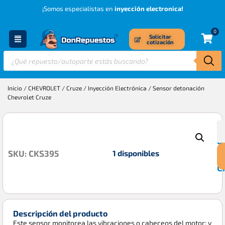
¡Somos especialistas en
inyección electronica!
0
Solicitar
cotización
Inicio
/
CHEVROLET
/
Cruze
/
Inyección Electrónica
/ Sensor detonación
Chevrolet Cruze
S
$
d
1 disponibles
SKU: CKS395
C
C
Descripción del producto
Este sensor monitorea las vibraciones o cabeceos del motor; y