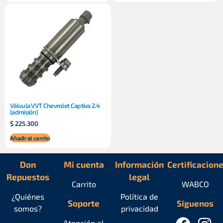
Válvula VVT Chevrolet Captiva 2.4
(admisión)
$
225.300
Añadir al carrito
Don
Mi cuenta
Información
Certificacion
Repuestos
legal
Carrito
WABCO
¿Quiénes
Política de
Soporte
Síguenos
somos?
privacidad
Atención al