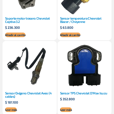
Soporte motor trasero Chevrolet
Sensor temperatura Chevrolet
Captiva 3.2
Blazer / Cheyenne
$
236.300
$
63.800
Añadir al carrito
Añadir al carrito
Sensor Oxígeno Chevrolet Aveo (4
Sensor TPS Chevrolet D’Max Isuzu
cables)
$
352.800
$
181.100
Leer más
Leer más