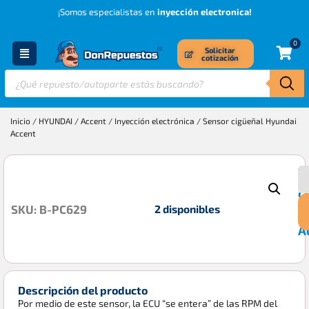
¡Somos especialistas en
inyección electronica!
0
Solicitar
cotización
Inicio
/
HYUNDAI
/
Accent
/
Inyección electrónica
/ Sensor cigüeñal Hyundai
Accent
S
$
c
2 disponibles
SKU: B-PC629
H
A
Descripción del producto
Por medio de este sensor, la ECU “se entera” de las RPM del