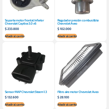
Soporte motor frontal Inferior
Regulador presión combustible
Chevrolet Captiva 3.0 v6
Chevrolet Aveo
$
233.800
$
102.000
Añadir al carrito
Añadir al carrito
Sensor MAP Chevrolet Steem 1.3
Filtro aire motor Chevrolet Aveo
$
132.600
$
28.100
Añadir al carrito
Añadir al carrito