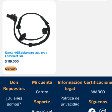
Sensor ABS delantero izquierdo
Chevrolet Sail
$
119.000
Leer más
Don
Mi cuenta
Información
Certificacion
Repuestos
legal
Carrito
WABCO
¿Quiénes
Política de
Soporte
Síguenos
somos?
privacidad
Atención al