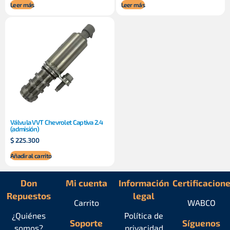
Leer más
Leer más
Válvula VVT Chevrolet Captiva 2.4
(admisión)
$
225.300
Añadir al carrito
Don
Mi cuenta
Información
Certificacion
Repuestos
legal
Carrito
WABCO
¿Quiénes
Política de
Soporte
Síguenos
somos?
privacidad