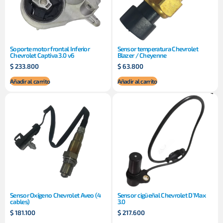
Soporte motor frontal Inferior
Sensor temperatura Chevrolet
Chevrolet Captiva 3.0 v6
Blazer / Cheyenne
$
233.800
$
63.800
Añadir al carrito
Añadir al carrito
Sensor Oxígeno Chevrolet Aveo (4
Sensor cigüeñal Chevrolet D’Max
cables)
3.0
$
181.100
$
217.600