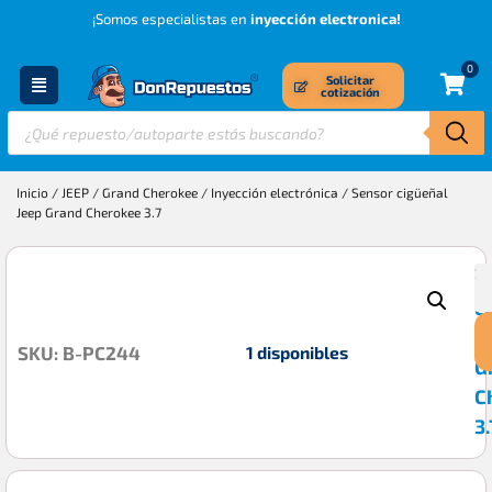
¡Somos especialistas en
inyección electronica!
0
Solicitar
cotización
Inicio
/
JEEP
/
Grand Cherokee
/
Inyección electrónica
/ Sensor cigüeñal
Jeep Grand Cherokee 3.7
S
$
c
J
1 disponibles
SKU: B-PC244
G
C
3.