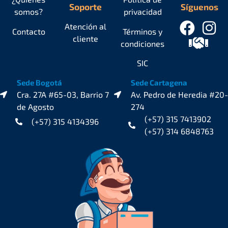
Soporte
Síguenos
somos?
privacidad
Atención al
Contacto
Términos y
cliente
condiciones
SIC
Sede Bogotá
Sede Cartagena
Cra. 27A #65-03, Barrio 7
Av. Pedro de Heredia #20-
de Agosto
274
(+57) 315 7413902
(+57) 315 4134396
(+57) 314 6848763