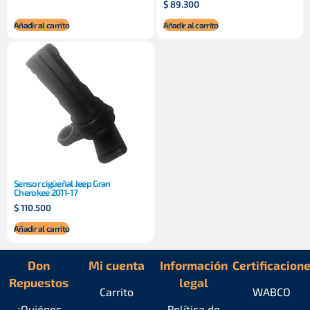
$
89.300
Añadir al carrito
Añadir al carrito
Sensor cigüeñal Jeep Gran
Cherokee 2011-17
$
110.500
Añadir al carrito
Don
Mi cuenta
Información
Certificacion
Repuestos
legal
Carrito
WABCO
¿Quiénes
Política de