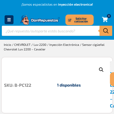
¡Somos especialistas en
inyección electronica!
0
Solicitar
cotización
Inicio
/
CHEVROLET
/
Luv 2200
/
Inyección Electrónica
/ Sensor cigüeñal
Chevrolet Luv 2200 – Cavalier
S
$
c
C
L
1 disponibles
SKU: B-PC122
2
–
C