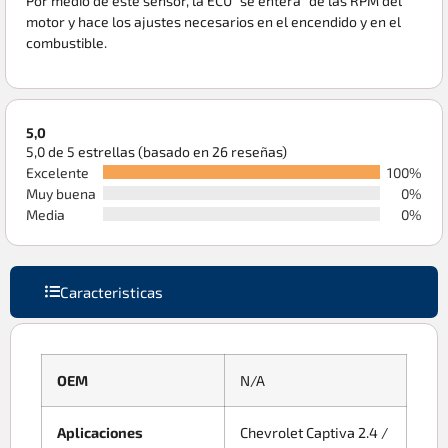
Por medio de este sensor, la ECU “se entera” de las RPM del
motor y hace los ajustes necesarios en el encendido y en el
combustible.
5,0
5,0 de 5 estrellas (basado en 26 reseñas)
Excelente
100%
Muy buena
0%
Media
0%
Caracteristicas
OEM
N/A
Aplicaciones
Chevrolet Captiva 2.4 /