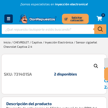
¡Somos especialistas en
inyección electronica!
0
Solicitar
cotización
Inicio
/
CHEVROLET
/
Captiva
/
Inyección Electrónica
/ Sensor cigüeñal
Chevrolet Captiva 2.4
S
$
c
C
2 disponibles
SKU: 7314015A
C
2
Descripción del producto