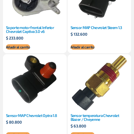
Soporte motor frontal Inferior
Sensor MAP Chevrolet Steem 1.3
Chevrolet Captiva 3.0 v6
$
132.600
$
233.800
Añadir al carrito
Añadir al carrito
Sensor MAP Chevrolet Optra 1.8
Sensor temperatura Chevrolet
Blazer / Cheyenne
$
80.800
$
63.800