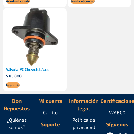
Añadir al carrito
Añadir al carrito
Válvula IAC Chevrolet Aveo
$
85.000
Leer más
Don
Mi cuenta
Información
Certificacion
Repuestos
legal
Carrito
WABCO
¿Quiénes
Política de
Soporte
Síguenos
somos?
privacidad