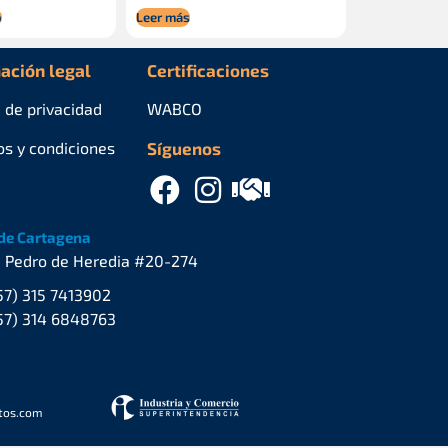
o
Leer más
ación legal
Certificaciones
a de privacidad
WABCO
os y condiciones
Síguenos
de Cartagena
. Pedro de Heredia #20-274
57) 315 7413902
57) 314 6848763
stos.com