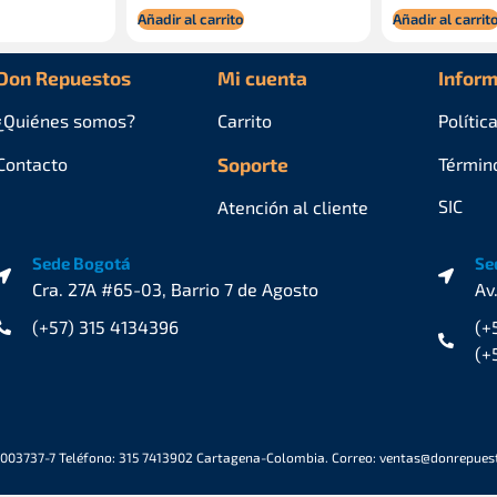
Añadir al carrito
Añadir al carrit
Don Repuestos
Mi cuenta
Inform
¿Quiénes
somos?
Carrito
Polític
Contacto
Soporte
Términ
SIC
Atención al cliente
Sede Bogotá
Se
Cra. 27A #65-03, Barrio 7 de Agosto
Av
(+57) 315 4134396
(+
(+
6003737-7 Teléfono: 315 7413902 Cartagena-Colombia. Correo: ventas@donrepue