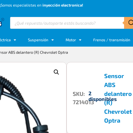
¡Somos especialistas en
inyección electronica!
éctrica
Suspensión
Motor
Frenos / transmisión
nsor ABS delantero (R) Chevrolet Optra
Sensor
ABS
delantero
2
SKU:
disponibles
7214013
(R)
Chevrolet
Optra