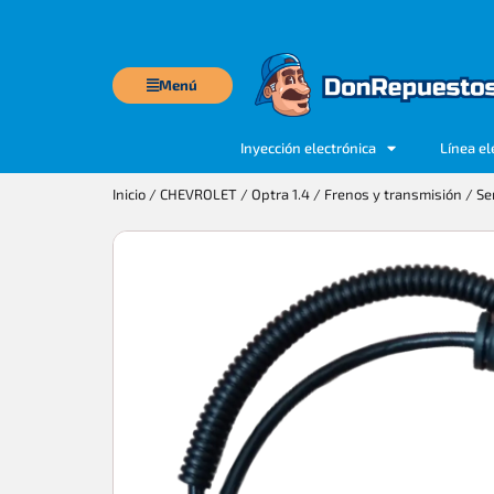
Menú
Inyección electrónica
Línea el
Inicio
/
CHEVROLET
/
Optra 1.4
/
Frenos y transmisión
/ Se