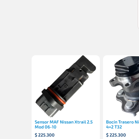
Sensor MAF Nissan Xtrail 2.5
Bocín Trasero Ni
Mod 06-10
4×2 T32
$
225.300
$
225.300