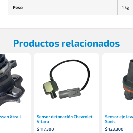
Peso
1 kg
Productos relacionados
ssan Xtrail
Sensor detonación Chevrolet
Sensor eje lev
Vitara
Sonic
$
117.300
$
123.300