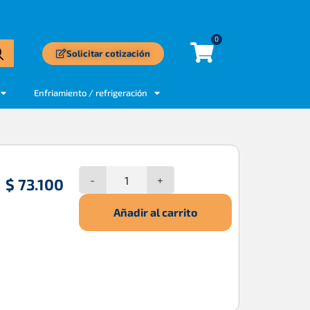
0
Solicitar cotización
Enfriamiento / refrigeración
-
+
$
73.100
Añadir al carrito