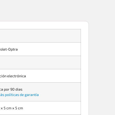
olet-Optra
ción electrónica
ca por 90 dias
ás políticas de garantía
 x 5 cm x 5 cm